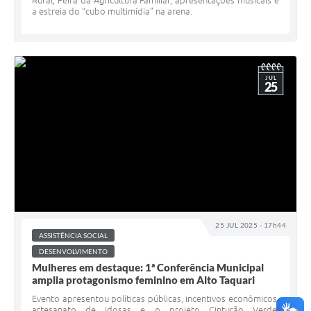
Rural, Feira da Agricultura Familiar, apresentações musicais e
a estreia do “cubo multimídia” na arena.
JUL
25
25 JUL 2025 - 17h44
ASSISTÊNCIA SOCIAL
DESENVOLVIMENTO
Mulheres em destaque: 1ª Conferência Municipal
amplia protagonismo feminino em Alto Taquari
Evento apresentou políticas públicas, incentivos econômicos,
artesanato de idosas e o projeto Cinturão Verde,