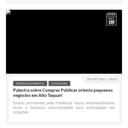
OUT
09
09 OUT 2025 - 09h55
DESENVOLVIMENTO
ECONOMIA
Palestra sobre Compras Públicas orienta pequenos
negócios em Alto Taquari
Evento promovido pela Prefeitura reuniu empreendedores
locais e destacou oportunidades para participação em
licitações.