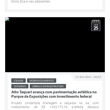
Dona Zica e vias adjacentes.
JAN
25
25 JAN 2024 - 16h49
CIDADE
DESENVOLVIMENTO
GOVERNO
OBRAS E INFRAESTRUTURA
Alto Taquari avança com pavimentação asfáltica no
Parque de Exposições com investimento federal
Projeto contempla drenagem e calçadas na via, com
investimento de R$ 1.653.775,74; prefeita destaca