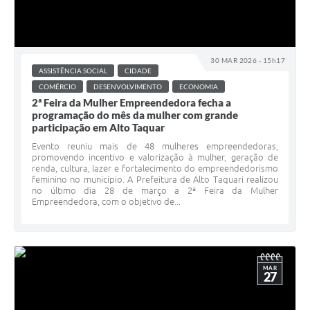
30 MAR 2026 - 15h17
ASSISTÊNCIA SOCIAL
CIDADE
COMÉRCIO
DESENVOLVIMENTO
ECONOMIA
2ª Feira da Mulher Empreendedora fecha a
programação do mês da mulher com grande
participação em Alto Taquar
Evento reuniu mais de 48 mulheres empreendedoras,
promovendo incentivo e valorização à mulher, geração de
renda, cultura, lazer e fortalecimento do empreendedorismo
feminino no município. A Prefeitura de Alto Taquari realizou
no último dia 28 de março a 2ª Feira da Mulher
Empreendedora, com o objetivo de...
MAR
27