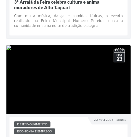
3º Arraiá da Feira celebra cultura e anima
moradores de Alto Taquari
Com muita música, dança e comidas típicas, o evento
realizado na Feira Municipal Homero Pereira reuniu a
comunidade em uma noite de tradição e alegria.
MAI
23
23 MAI 2025 - 16h51
DESENVOLVIMENTO
ECONOMIA E EMPREGO