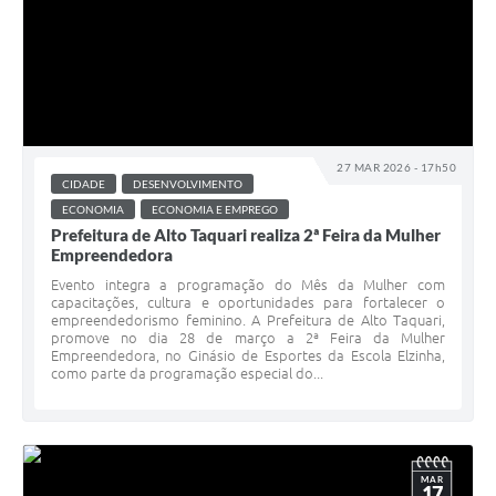
27 MAR 2026 - 17h50
CIDADE
DESENVOLVIMENTO
ECONOMIA
ECONOMIA E EMPREGO
Prefeitura de Alto Taquari realiza 2ª Feira da Mulher
Empreendedora
Evento integra a programação do Mês da Mulher com
capacitações, cultura e oportunidades para fortalecer o
empreendedorismo feminino. A Prefeitura de Alto Taquari,
promove no dia 28 de março a 2ª Feira da Mulher
Empreendedora, no Ginásio de Esportes da Escola Elzinha,
como parte da programação especial do...
MAR
17