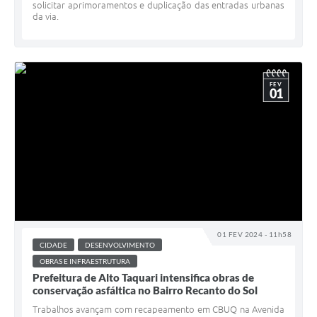
solicitar aprimoramentos e duplicação das entradas urbanas
da via.
FEV
01
01 FEV 2024 - 11h58
CIDADE
DESENVOLVIMENTO
OBRAS E INFRAESTRUTURA
Prefeitura de Alto Taquari intensifica obras de
conservação asfáltica no Bairro Recanto do Sol
Trabalhos avançam com recapeamento em CBUQ na Avenida