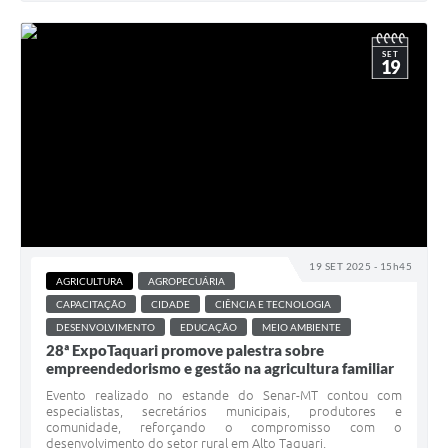
SET
19
19 SET 2025 - 15h45
AGRICULTURA
AGROPECUÁRIA
CAPACITAÇÃO
CIDADE
CIÊNCIA E TECNOLOGIA
DESENVOLVIMENTO
EDUCAÇÃO
MEIO AMBIENTE
28ª ExpoTaquari promove palestra sobre
empreendedorismo e gestão na agricultura familiar
Evento realizado no estande do Senar-MT contou com
especialistas, secretários municipais, produtores e
comunidade, reforçando o compromisso com o
desenvolvimento do setor rural em Alto Taquari.