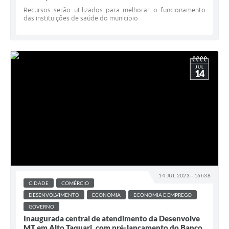
Recursos serão utilizados para melhorar o funcionamento
das instituições de saúde do município
JUL
14
14 JUL 2023 - 16h38
CIDADE
COMÉRCIO
DESENVOLVIMENTO
ECONOMIA
ECONOMIA E EMPREGO
GOVERNO
Inaugurada central de atendimento da Desenvolve
MT em Alto Taquari, com pré-lançamento do Banco