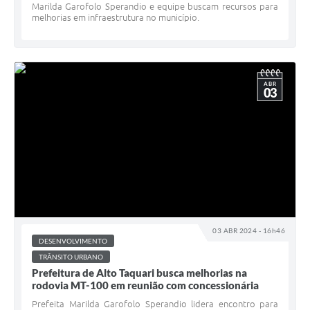
Marilda Garofolo Sperandio e equipe buscam recursos para
melhorias em infraestrutura no município.
ABR
03
03 ABR 2024 - 16h46
DESENVOLVIMENTO
TRÂNSITO URBANO
Prefeitura de Alto Taquari busca melhorias na
rodovia MT-100 em reunião com concessionária
Prefeita Marilda Garofolo Sperandio lidera encontro para