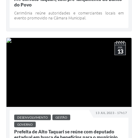
do Povo
Cerimônia reúne autoridades e comerciantes locais em
evento promovido na Câmara Municipal.
JUL
13
13 JUL 2023 - 17h17
DESENVOLVIMENTO
GESTÃO
GOVERNO
Prefeita de Alto Taquari se reúne com deputado
estadual em busca de benefícios para o município