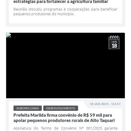
estratégias para fortalecer a agricultura familiar
Reunião discutiu programas e cooperações para beneficiar
pequenos produtores do município.
JAN
18
18 JAN 2025 - 11h17
AGROPECUÁRIA
DESENVOLVIMENTO
Prefeita Marilda firma convênio de R$ 59 mil para
apoiar pequenos produtores rurais de Alto Taquari
Assinatura do Termo de Convênio Nº 001/2025 garante