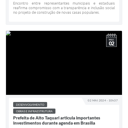
Encontro entre representantes municipais e estaduais
reafirma compromisso com a transparência e inclusão social
no projeto de construção de novas casas populares.
MAI
02
02 MAI 2024 - 10h37
DESENVOLVIMENTO
OBRAS E INFRAESTRUTURA
Prefeita de Alto Taquari articula importantes
investimentos durante agenda em Brasília