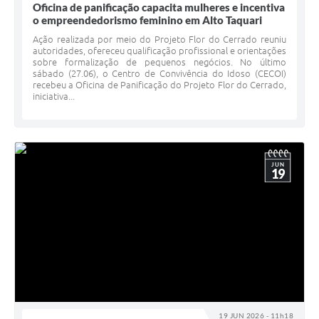
Oficina de panificação capacita mulheres e incentiva
o empreendedorismo feminino em Alto Taquari
Ação realizada por meio do Projeto Flor do Cerrado reuniu
autoridades, ofereceu qualificação profissional e orientações
sobre formalização de pequenos negócios. No último
sábado (27.06), o Centro de Convivência do Idoso (CECOI)
recebeu a Oficina de Panificação do Projeto Flor do Cerrado,
iniciativa...
JUN
19
19 JUN 2026 - 11h18