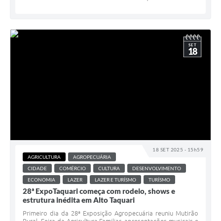
SET
18
18 SET 2025 - 15h59
AGRICULTURA
AGROPECUÁRIA
CIDADE
COMÉRCIO
CULTURA
DESENVOLVIMENTO
ECONOMIA
LAZER
LAZER E TURÍSMO
TURÍSMO
28ª ExpoTaquari começa com rodeio, shows e
estrutura inédita em Alto Taquari
Primeiro dia da 28ª Exposição Agropecuária reuniu Mutirão