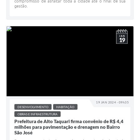
compromisso de asfaltar toda a cidade até o final de sua
gestão.
JAN
19
19 JAN 2024 - 09h35
DESENVOLVIMENTO
HABITAÇÃO
OBRAS E INFRAESTRUTURA
Prefeitura de Alto Taquari firma convênio de R$ 4,4
milhões para pavimentação e drenagem no Bairro
São José