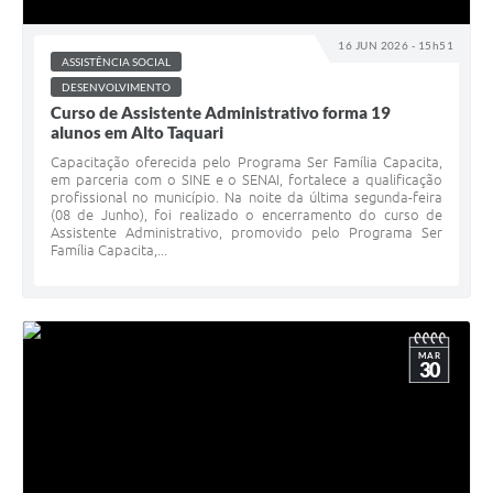
16 JUN 2026 - 15h51
ASSISTÊNCIA SOCIAL
DESENVOLVIMENTO
Curso de Assistente Administrativo forma 19
alunos em Alto Taquari
Capacitação oferecida pelo Programa Ser Família Capacita,
em parceria com o SINE e o SENAI, fortalece a qualificação
profissional no município. Na noite da última segunda-feira
(08 de Junho), foi realizado o encerramento do curso de
Assistente Administrativo, promovido pelo Programa Ser
Família Capacita,...
MAR
30