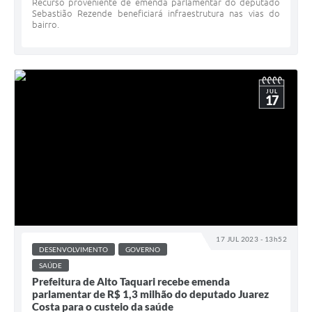
Recurso proveniente de emenda parlamentar do deputado
Sebastião Rezende beneficiará infraestrutura nas vias do
bairro.
JUL
17
17 JUL 2023 - 13h52
DESENVOLVIMENTO
GOVERNO
SAÚDE
Prefeitura de Alto Taquari recebe emenda
parlamentar de R$ 1,3 milhão do deputado Juarez
Costa para o custeio da saúde