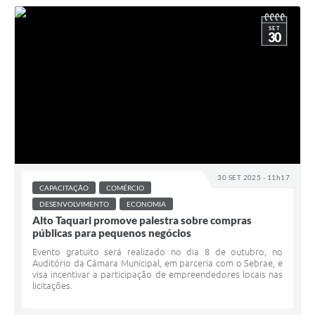
SET
30
30 SET 2025 - 11h17
CAPACITAÇÃO
COMÉRCIO
DESENVOLVIMENTO
ECONOMIA
Alto Taquari promove palestra sobre compras
públicas para pequenos negócios
Evento gratuito será realizado no dia 8 de outubro, no
Auditório da Câmara Municipal, em parceria com o Sebrae, e
visa incentivar a participação de empreendedores locais nas
licitações.