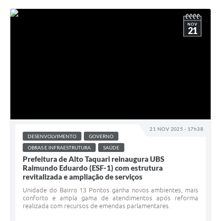
NOV
21
21 NOV 2025 - 17h38
DESENVOLVIMENTO
GOVERNO
OBRAS E INFRAESTRUTURA
SAÚDE
Prefeitura de Alto Taquari reinaugura UBS
Raimundo Eduardo (ESF-1) com estrutura
revitalizada e ampliação de serviços
Unidade do Bairro 13 Pontos ganha novos ambientes, mais
conforto e ampla gama de atendimentos após reforma
realizada com recursos de emendas parlamentares.