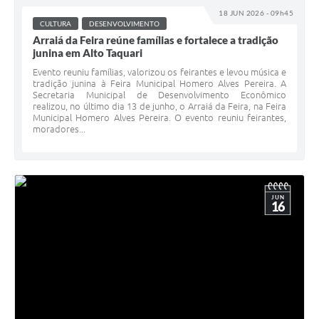
18 JUN 2026 - 09h45
CULTURA
DESENVOLVIMENTO
Arraiá da Feira reúne famílias e fortalece a tradição
junina em Alto Taquari
Evento reuniu famílias, valorizou os feirantes e levou música e
tradição junina à Feira Municipal Homero Alves Pereira. A
Secretaria Municipal de Desenvolvimento Econômico
realizou, no último dia 13 de junho, o Arraiá da Feira, na Feira
Municipal Homero Alves Pereira. O evento reuniu feirantes,
moradores...
JUN
16