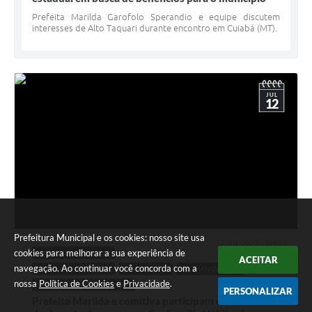
Prefeita Marilda Garofolo Sperandio e equipe discutem
interesses de Alto Taquari durante encontro em Cuiabá (MT).
JUL
12
Prefeitura Municipal e os cookies: nosso site usa
12 JUL 2023 - 10h09
cookies para melhorar a sua experiência de
ASSISTÊNCIA SOCIAL
ACEITAR
navegação. Ao continuar você concorda com a
DESENVOLVIMENTO
HABITAÇÃO
HUMANIZAÇÃO
nossa
Política de Cookies
e
Privacidade
.
OBRAS E INFRAESTRUTURA
PERSONALIZAR
Prefeita Marilda e comitiva participam da assinatura