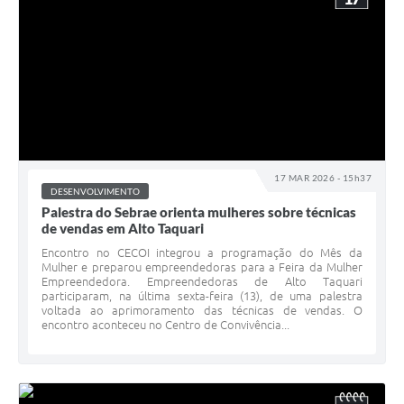
17 MAR 2026 - 15h37
DESENVOLVIMENTO
Palestra do Sebrae orienta mulheres sobre técnicas
de vendas em Alto Taquari
Encontro no CECOI integrou a programação do Mês da
Mulher e preparou empreendedoras para a Feira da Mulher
Empreendedora. Empreendedoras de Alto Taquari
participaram, na última sexta-feira (13), de uma palestra
voltada ao aprimoramento das técnicas de vendas. O
encontro aconteceu no Centro de Convivência...