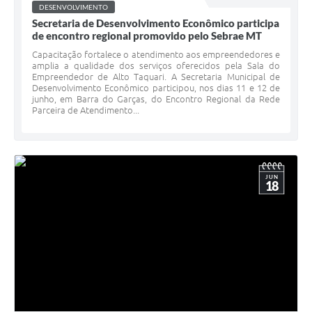
DESENVOLVIMENTO
Secretaria de Desenvolvimento Econômico participa
de encontro regional promovido pelo Sebrae MT
Capacitação fortalece o atendimento aos empreendedores e
amplia a qualidade dos serviços oferecidos pela Sala do
Empreendedor de Alto Taquari. A Secretaria Municipal de
Desenvolvimento Econômico participou, nos dias 11 e 12 de
junho, em Barra do Garças, do Encontro Regional da Rede
Parceira de Atendimento...
JUN
18