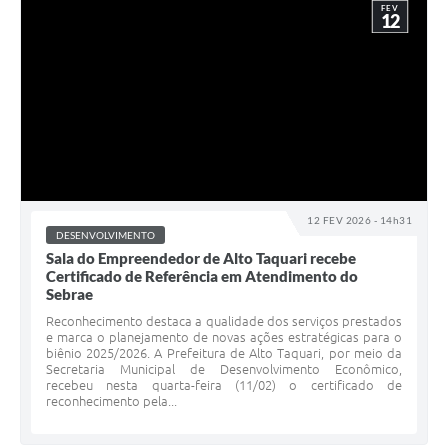
FEV
12
12 FEV 2026 - 14h31
DESENVOLVIMENTO
Sala do Empreendedor de Alto Taquari recebe
Certificado de Referência em Atendimento do
Sebrae
Reconhecimento destaca a qualidade dos serviços prestados
e marca o planejamento de novas ações estratégicas para o
biênio 2025/2026. A Prefeitura de Alto Taquari, por meio da
Secretaria Municipal de Desenvolvimento Econômico,
recebeu nesta quarta-feira (11/02) o certificado de
reconhecimento pela...