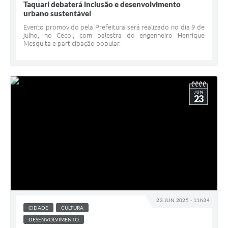
Taquari debaterá inclusão e desenvolvimento
urbano sustentável
Evento promovido pela Prefeitura será realizado no dia 9 de
julho, no Cecoi, com palestra do engenheiro Henrique
Mesquita e participação popular.
JUN
23
23 JUN 2025 - 11h34
CIDADE
CULTURA
DESENVOLVIMENTO