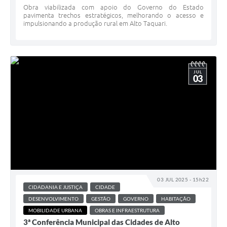
Obra viabilizada com apoio do Governo do Estado
pavimenta trechos estratégicos, melhorando o acesso e
impulsionando a produção rural em Alto Taquari.
JUL
03
03 JUL 2025 - 15h22
CIDADANIA E JUSTIÇA
CIDADE
DESENVOLVIMENTO
GESTÃO
GOVERNO
HABITAÇÃO
MOBILIDADE URBANA
OBRAS E INFRAESTRUTURA
3ª Conferência Municipal das Cidades de Alto