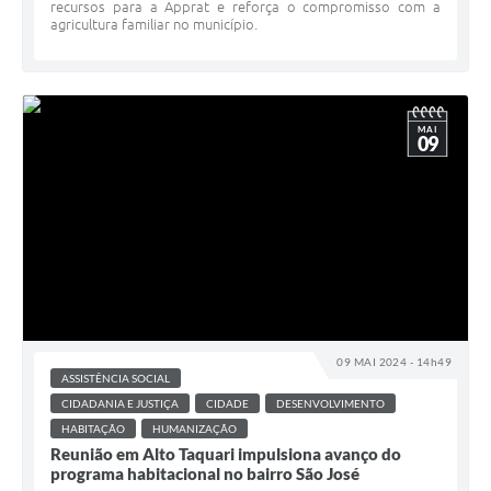
recursos para a Apprat e reforça o compromisso com a
agricultura familiar no município.
MAI
09
09 MAI 2024 - 14h49
ASSISTÊNCIA SOCIAL
CIDADANIA E JUSTIÇA
CIDADE
DESENVOLVIMENTO
HABITAÇÃO
HUMANIZAÇÃO
Reunião em Alto Taquari impulsiona avanço do
programa habitacional no bairro São José