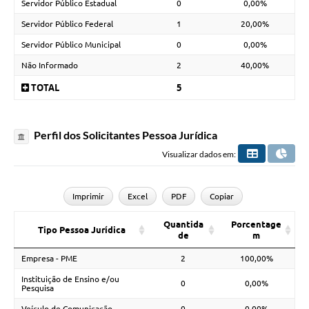
Servidor Público Estadual
0
0,00%
Servidor Público Federal
1
20,00%
Servidor Público Municipal
0
0,00%
Não Informado
2
40,00%
TOTAL
5
Perfil dos Solicitantes Pessoa Jurídica
Visualizar dados em:
Imprimir
Excel
PDF
Copiar
Quantida
Porcentage
Tipo Pessoa Jurídica
de
m
Empresa - PME
2
100,00%
Instituição de Ensino e/ou
0
0,00%
Pesquisa
Veículo de Comunicação
0
0,00%