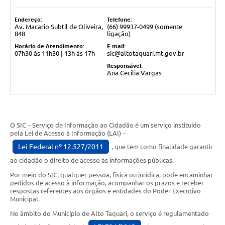
Endereço:
Telefone:
Av. Macario Subtil de Oliveira,
(66) 99937-0499 (somente
848
ligação)
Horário de Atendimento:
E-mail:
07h30 às 11h30 | 13h às 17h
sic@altotaquari.mt.gov.br
Responsável:
Ana Cecilia Vargas
O SIC – Serviço de Informação ao Cidadão é um serviço instituído
pela Lei de Acesso à Informação (LAI) –
Lei Federal nº 12.527/2011
, que tem como finalidade garantir
ao cidadão o direito de acesso às informações públicas.
Por meio do SIC, qualquer pessoa, física ou jurídica, pode encaminhar
pedidos de acesso à informação, acompanhar os prazos e receber
respostas referentes aos órgãos e entidades do Poder Executivo
Municipal.
No âmbito do Município de Alto Taquari, o serviço é regulamentado