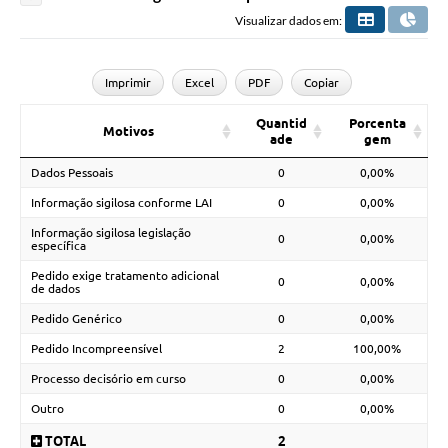
Visualizar dados em:
Imprimir
Excel
PDF
Copiar
Quantid
Porcenta
Motivos
ade
gem
Dados Pessoais
0
0,00%
Informação sigilosa conforme LAI
0
0,00%
Informação sigilosa legislação
0
0,00%
específica
Pedido exige tratamento adicional
0
0,00%
de dados
Pedido Genérico
0
0,00%
Pedido Incompreensível
2
100,00%
Processo decisório em curso
0
0,00%
Outro
0
0,00%
TOTAL
2