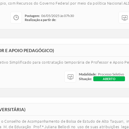
io, com Recursos do Governo Federal por meio da política Nacional ALDI
06/05/2025 às 07h30
Postagem:
Realização a partir de:
OR E APOIO PEDAGÓGICO)
etivo Simplificado para contratação temporária de Professor e Apoio Pe
Processo Seletivo
Modalidade:
Situação:
ABERTO
VERSITÁRIA)
 o Conselho de Acompanhamento de Bolsa de Estudo de Alto Taquari, ins
 M. de Educação Prof.ª Juliana Bellodi no uso de suas atribuições lega