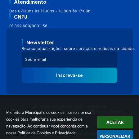
Atendimento
Das 07:30hs às 11:30hs - 13:00h às 17:00h
CNPJ
01.362.680/0001-56
Newsletter
Receba atualizações sobre serviços e notícias da cidade.
Inscreva-se
Versão do Sistema:
3.5.3 - 19/06/2026
Portal atualizado em:
04/08/2026 16:58
Dados Abertos
Prefeitura Municipal e os cookies: nosso site usa
cookies para melhorar a sua experiência de
ACEITAR
navegação. Ao continuar você concorda com a
nossa
Política de Cookies
e
Privacidade
.
© Copyright Instar - 2006-2026. Todos os direitos reservados -
PERSONALIZAR
Instar Tecnologia