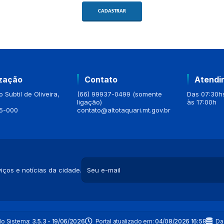
CADASTRAR
ização
Contato
Atendi
 Subtil de Oliveira,
(66) 99937-0499 (somente
Das 07:30hs
ligação)
às 17:00h
5-000
contato@altotaquari.mt.gov.br
iços e notícias da cidade.
do Sistema:
3.5.3 - 19/06/2026
Portal atualizado em:
04/08/2026 16:58
Da