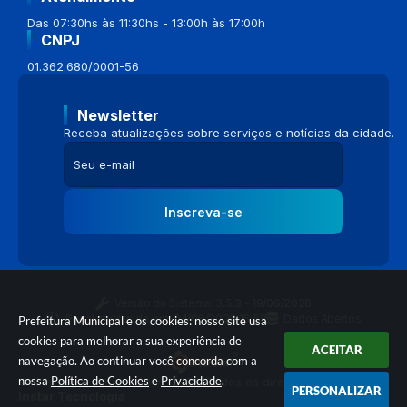
Das 07:30hs às 11:30hs - 13:00h às 17:00h
CNPJ
01.362.680/0001-56
Newsletter
Receba atualizações sobre serviços e notícias da cidade.
Inscreva-se
Versão do Sistema:
3.5.3 - 19/06/2026
Portal atualizado em:
04/08/2026 16:58
Dados Abertos
Prefeitura Municipal e os cookies: nosso site usa
cookies para melhorar a sua experiência de
ACEITAR
navegação. Ao continuar você concorda com a
nossa
Política de Cookies
e
Privacidade
.
© Copyright Instar - 2006-2026. Todos os direitos reservados -
PERSONALIZAR
Instar Tecnologia