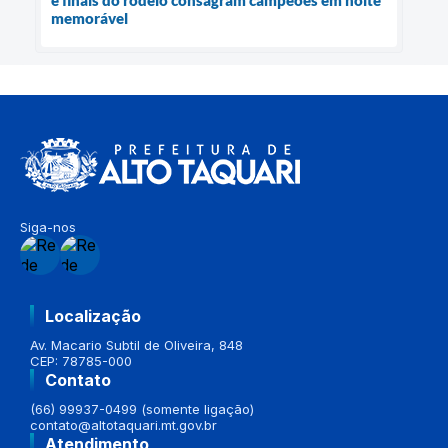
e finais do rodeio consagram campeões em noite
memorável
Siga-nos
Localização
Av. Macario Subtil de Oliveira, 848
CEP: 78785-000
Contato
(66) 99937-0499 (somente ligação)
contato@altotaquari.mt.gov.br
Atendimento