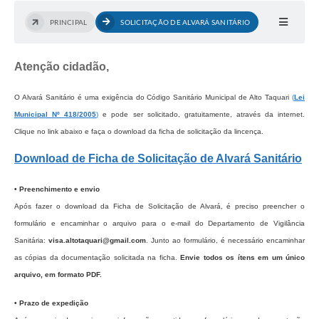
PRINCIPAL
SOLICITAÇÃO DE ALVARÁ SANITÁRIO
Atenção cidadão,
O Alvará Sanitário é uma exigência do Código Sanitário Municipal de Alto Taquari
(
Lei
Municipal Nº 418/2005
)
e pode ser solicitado, gratuitamente, através da internet.
Clique no link abaixo e faça o download da ficha de solicitação da lincença.
Download de Ficha de Solicitação de Alvará Sanitário
• Preenchimento e envio
Após fazer o download da Ficha de Solicitação de Alvará, é preciso preencher o
formulário e encaminhar o arquivo para o e-mail do Departamento de Vigilância
Sanitária:
visa.altotaquari@gmail.com
. Junto ao formulário, é necessário encaminhar
as cópias da documentação solicitada na ficha.
Envie todos os ítens em um único
arquivo, em formato PDF.
• Prazo de expedição