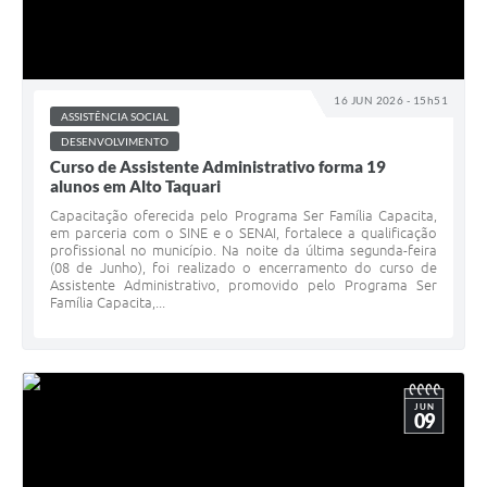
16 JUN 2026 - 15h51
ASSISTÊNCIA SOCIAL
DESENVOLVIMENTO
Curso de Assistente Administrativo forma 19
alunos em Alto Taquari
Capacitação oferecida pelo Programa Ser Família Capacita,
em parceria com o SINE e o SENAI, fortalece a qualificação
profissional no município. Na noite da última segunda-feira
(08 de Junho), foi realizado o encerramento do curso de
Assistente Administrativo, promovido pelo Programa Ser
Família Capacita,...
JUN
09