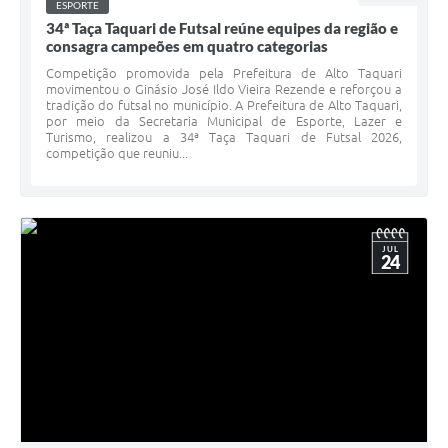
ESPORTE
34ª Taça Taquari de Futsal reúne equipes da região e
consagra campeões em quatro categorias
Competição promovida pela Prefeitura de Alto Taquari
movimentou o Ginásio José Ildo Vieira Rezende e reforçou a
tradição do futsal no município. A Prefeitura de Alto Taquari,
por meio da Secretaria Municipal de Esporte, Lazer e
Turismo, realizou a 34ª Taça Taquari de Futsal 2026,
competição que reuniu...
JUL
24