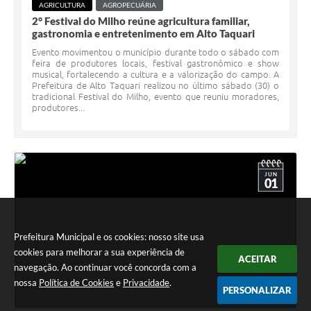
AGRICULTURA
AGROPECUÁRIA
2° Festival do Milho reúne agricultura familiar,
gastronomia e entretenimento em Alto Taquari
Evento movimentou o município durante todo o sábado com
feira de produtores locais, festival gastronômico e show
musical, fortalecendo a cultura e a valorização do campo. A
Prefeitura de Alto Taquari realizou no último sábado (30) o
tradicional Festival do Milho, evento que reuniu moradores,
produtores...
JUN
01
Prefeitura Municipal e os cookies: nosso site usa
cookies para melhorar a sua experiência de
ACEITAR
navegação. Ao continuar você concorda com a
nossa
Política de Cookies
e
Privacidade
.
PERSONALIZAR