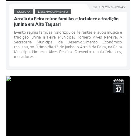
18 JUN 2026 - 09h45
CULTURA
DESENVOLVIMENTO
Arraiá da Feira reúne famílias e fortalece a tradição
junina em Alto Taquari
Evento reuniu famílias, valorizou os feirantes e levou música e
tradição junina à Feira Municipal Homero Alves Pereira. A
Secretaria Municipal de Desenvolvimento Econômico
realizou, no último dia 13 de junho, o Arraiá da Feira, na Feira
Municipal Homero Alves Pereira. O evento reuniu feirantes,
moradores...
JUN
17