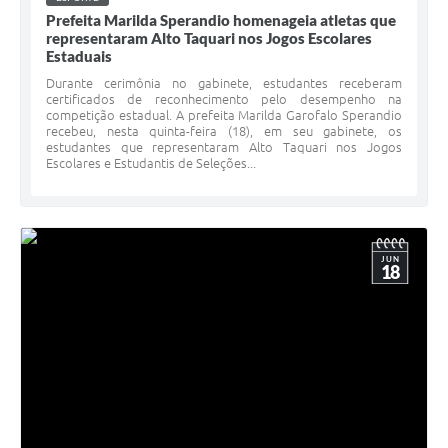
Prefeita Marilda Sperandio homenageia atletas que
representaram Alto Taquari nos Jogos Escolares
Estaduais
Durante cerimônia no gabinete, estudantes receberam
certificados de reconhecimento pelo desempenho na
competição estadual. A prefeita Marilda Garofalo Sperandio
recebeu, nesta quinta-feira (18), em seu gabinete, os
estudantes que representaram Alto Taquari nos Jogos
Escolares e Estudantis de Seleções...
JUN
18