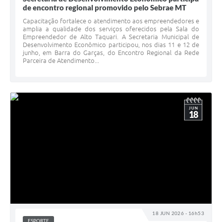
de encontro regional promovido pelo Sebrae MT
Capacitação fortalece o atendimento aos empreendedores e
amplia a qualidade dos serviços oferecidos pela Sala do
Empreendedor de Alto Taquari. A Secretaria Municipal de
Desenvolvimento Econômico participou, nos dias 11 e 12 de
junho, em Barra do Garças, do Encontro Regional da Rede
Parceira de Atendimento...
JUN
18
18 JUN 2026 - 16h53
ESPORTE