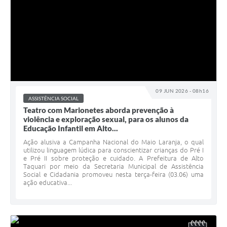
09 JUN 2026 - 08h16
ASSISTÊNCIA SOCIAL
Teatro com Marionetes aborda prevenção à
violência e exploração sexual, para os alunos da
Educação Infantil em Alto...
Ação alusiva a Campanha Nacional do Maio Laranja, o qual
utilizou linguagem lúdica para conscientizar crianças do Pré I
e Pré II sobre proteção e cuidado. A Prefeitura de Alto
Taquari por meio da Secretaria Municipal de Assistência
Social e Cidadania promoveu nesta terça-feira (03.06) uma
ação educativa...