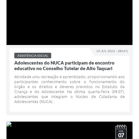
10 JUL 2026 - 08h41
ASSISTÊNCIA SOCIAL
Adolescentes do NUCA participam de encontro
educativo no Conselho Tutelar de Alto Taquari
Atividade uniu recreação e aprendizado, proporcionando aos
participantes conhecimento sobre o funcionamento do
órgão e os direitos e deveres previstos no Estatuto da
Criança e do Adolescente. Na última quarta-feira (09.07),
adolescentes que integram o Núcleo de Cidadania de
Adolescentes (NUCA)...
JUL
07