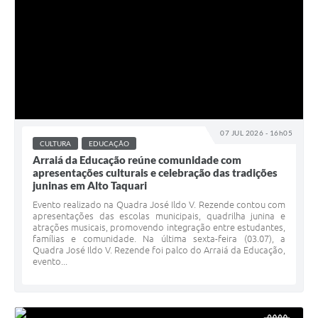
07 JUL 2026 - 16h05
CULTURA
EDUCAÇÃO
Arraiá da Educação reúne comunidade com
apresentações culturais e celebração das tradições
juninas em Alto Taquari
Evento realizado na Quadra José Ildo V. Rezende contou com
apresentações das escolas municipais, quadrilha junina e
atrações musicais, promovendo integração entre estudantes,
famílias e comunidade. Na última sexta-feira (03.07), a
Quadra José Ildo V. Rezende foi palco do Arraiá da Educação,
evento...