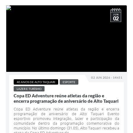
JUN
02
02 JUN 2026 - 14h51
40 ANOS DE ALTO TAQUARI
ESPORTE
LAZER E TURÍSMO
Copa ED Adventure reúne atletas da região e
encerra programação de aniversário de Alto Taquari
Copa ED Adventure reúne atletas da região e encerra
programação de aniversário de Alto Taquari Evento
esportivo promoveu integração, lazer e participação da
comunidade dentro da programação comemorativa do
município. No último domingo (31.05), Alto Taquari recebeu a
etapa da Copa ED Adventure de...