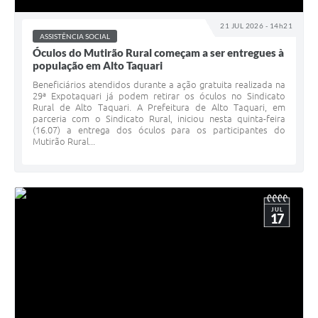
21 JUL 2026 - 14h21
ASSISTÊNCIA SOCIAL
Óculos do Mutirão Rural começam a ser entregues à
população em Alto Taquari
Beneficiários atendidos durante a ação gratuita realizada na
29ª Expotaquari já podem retirar os óculos no Sindicato
Rural de Alto Taquari. A Prefeitura de Alto Taquari, em
parceria com o Sindicato Rural, iniciou nesta quinta-feira
(16.07) a entrega dos óculos para os participantes do
Mutirão Rural...
JUL
17