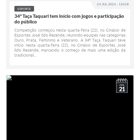
24 JUL 2026 - 13h28
ESPORTE
34ª Taça Taquari tem início com jogos e participação
do público
Competição começou nesta quarta-feira (22), no Ginásio de
Esportes José Ildo Rezende, reunindo equipes nas categorias
Ouro, Prata, Feminino e Veterano. A 34ª Taça Taquari teve
início nesta quarta-feira (22), no Ginásio de Esportes José
Ildo Rezende, marcando o começo de mais uma edição da
tradicional...
JUL
21