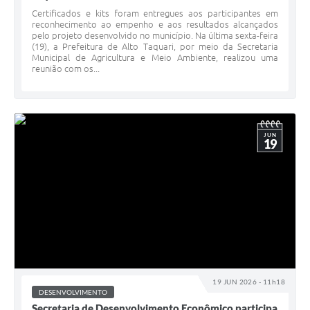
Certificados e kits foram entregues aos participantes em
reconhecimento ao empenho e aos resultados alcançados
pelo projeto desenvolvido no município. Na última sexta-feira
(19), a Prefeitura de Alto Taquari, por meio da Secretaria
Municipal de Agricultura e Meio Ambiente, realizou uma
reunião com os...
JUN
19
19 JUN 2026 - 11h18
DESENVOLVIMENTO
Secretaria de Desenvolvimento Econômico participa