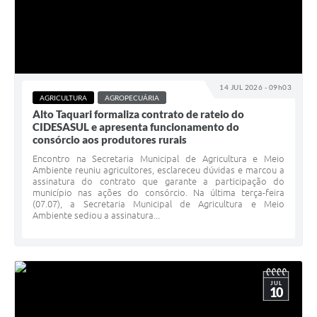
14 JUL 2026 - 09h03
AGRICULTURA
AGROPECUÁRIA
Alto Taquari formaliza contrato de rateio do
CIDESASUL e apresenta funcionamento do
consórcio aos produtores rurais
Encontro na Secretaria Municipal de Agricultura e Meio
Ambiente reuniu agricultores, esclareceu dúvidas e marcou a
assinatura do contrato que garante a participação do
município nas ações do consórcio. Na última terça-feira
(07.07), a Secretaria Municipal de Agricultura e Meio
Ambiente sediou a assinatura...
JUL
10