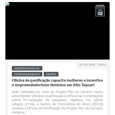
JUL
02
02 JUL 2026 - 13h56
ASSISTÊNCIA SOCIAL
DESENVOLVIMENTO
GESTÃO
Oficina de panificação capacita mulheres e incentiva
o empreendedorismo feminino em Alto Taquari
Ação realizada por meio do Projeto Flor do Cerrado reuniu
autoridades, ofereceu qualificação profissional e orientações
sobre formalização de pequenos negócios. No último
sábado (27.06), o Centro de Convivência do Idoso (CECOI)
recebeu a Oficina de Panificação do Projeto Flor do Cerrado,
iniciativa...