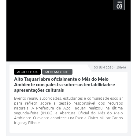
JUN
03
03 JUN 2026 - 10h46
AGRICULTURA
MEIO AMBIENTE
Alto Taquari abre oficialmente o Mês do Meio
Ambiente com palestra sobre sustentabilidade e
apresentações culturais
Evento reuniu autoridades, estudantes e comunidade escolar
para refletir sobre a gestão responsável dos recursos
naturais. A Prefeitura de Alto Taquari realizou, na última
segunda-feira (01.06), a Abertura Oficial do Mês do Meio
Ambiente. O evento aconteceu na Escola Cívico-Militar Carlos
Irigaray Filho e...