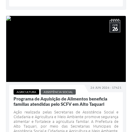
JUN
26
26 JUN 2026 - 17h21
AGRICULTURA
ASSISTÊNCIA SOCIAL
Programa de Aquisição de Alimentos beneficia
famílias atendidas pelo SCFV em Alto Taquari
Ação realizada pelas Secretarias de Assistência Social e
Cidadania e Agricultura e Meio Ambiente promove segurança
alimentar e fortalece a agricultura familiar. A Prefeitura de
Alto Taquari, por meio das Secretarias Municipais de
Assistência Social e Cidadania e Agricultura e Meio Ambiente,