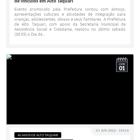
de vínculos em Alto Taquari
Evento promovido pela Prefeitura contou com almoço,
apresentações culturais e atividades de integração para
crianças, adolescentes, idosos e seus familiares. A Prefeitura
de Alto Taquari, com apoio da Secretaria Municipal de
Assistência Social e Cidadania, realizou no último sábado
(30.05) o Dia da...
JUN
01
01 JUN 2026 - 15h16
40 ANOS DE ALTO TAQUARI