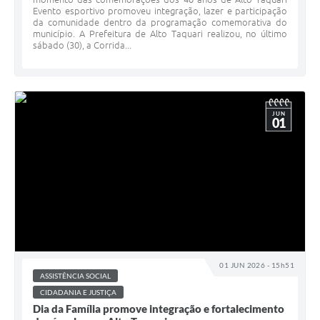
Evento esportivo promoveu integração, lazer e participação
da comunidade dentro da programação comemorativa do
município. A Prefeitura de Alto Taquari realizou, no último
sábado (30), a Corrida...
JUN
01
01 JUN 2026 - 15h51
ASSISTÊNCIA SOCIAL
CIDADANIA E JUSTIÇA
Dia da Família promove integração e fortalecimento