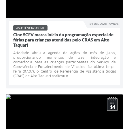
14 JUL 2026 - 09h08
ASSISTÊNCIA SOCIAL
Cine SCFV marca início da programação especial de
férias para crianças atendidas pelo CRAS em Alto
Taquari
Atividade abriu a agenda de ações do mês de julho,
proporcionando momentos de lazer, integração e
convivência para as crianças participantes do Serviço de
Convivência e Fortalecimento de Vínculos. Na última terça-
feira (07.07), o Centro de Referência de Assistência Social
(CRAS) de Alto Taquari realizou o...
JUL
14