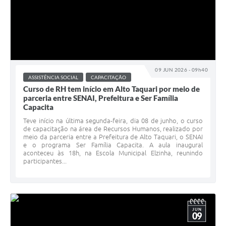
09 JUN 2026 - 09h40
ASSISTÊNCIA SOCIAL
CAPACITAÇÃO
Curso de RH tem início em Alto Taquari por meio de
parceria entre SENAI, Prefeitura e Ser Família
Capacita
Teve início na última segunda-feira, dia 08 de junho, o curso
de capacitação na área de Recursos Humanos, realizado por
meio da parceria entre a Prefeitura de Alto Taquari, o SENAI
e o programa Ser Família Capacita. A aula inaugural
aconteceu às 18h, na Escola Municipal Elzinha, reunindo
participantes...
JUN
09