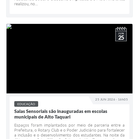
realizou, no...
JUN
25
25 JUN 2026 - 16h05
EDUCAÇÃO
Salas Sensoriais são inauguradas em escolas
municipais de Alto Taquari
Espaços foram implantados por meio de parceria entre a
Prefeitura, o Rotary Club e o Poder Judiciário para fortalecer
a inclusão e o desenvolvimento dos estudantes. Na noite da