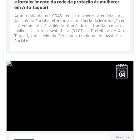
e fortalecimento da rede de proteção às mulheres
em Alto Taquari
Ação realizada no CRAS reuniu mulheres atendidas pela
Assistência Social e reforçou a importância da informação no
enfrentamento à violência doméstica e familiar contra a
mulher. Na última sexta-feira (31.07), a Prefeitura de Alto
Taquari, por meio da Secretaria Municipal de Assistência
Social e...
AGO
04
Há 2 dias