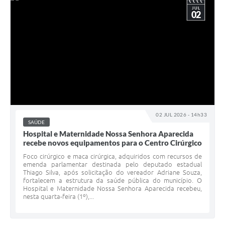
JUL
02
02 JUL 2026 - 14h33
SAÚDE
Hospital e Maternidade Nossa Senhora Aparecida
recebe novos equipamentos para o Centro Cirúrgico
Foco cirúrgico e maca cirúrgica, adquiridos com recursos de
emenda parlamentar destinada pelo deputado estadual
Thiago Silva, após solicitação do vereador Adriane Souza,
fortalecem a estrutura da saúde pública do município. O
Hospital e Maternidade Nossa Senhora Aparecida recebeu,
nesta quarta-feira (1º),...