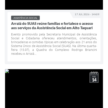
17 JUL 2026 - 14h09
ASSISTÊNCIA SOCIAL
Arraiá do SUAS reúne famílias e fortalece o acesso
aos serviços da Assistência Social em Alto Taquari
Evento promovido pela Secretaria Municipal de Assistência
Social e Cidadania ofereceu atendimentos, orientações,
brincadeiras e comidas típicas em celebração aos 21 anos do
Sistema Único de Assistência Social (SUAS). Na última quarta-
feira (15.07), a Quadra do Complexo Rodrigo Briancini
recebeu o Arraiá...
JUL
14