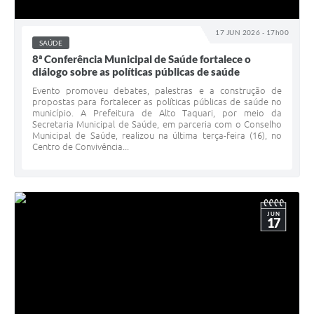
17 JUN 2026 - 17h00
SAÚDE
8ª Conferência Municipal de Saúde fortalece o
diálogo sobre as políticas públicas de saúde
Evento promoveu debates, palestras e a construção de
propostas para fortalecer as políticas públicas de saúde no
município. A Prefeitura de Alto Taquari, por meio da
Secretaria Municipal de Saúde, em parceria com o Conselho
Municipal de Saúde, realizou na última terça-feira (16), no
Centro de Convivência...
JUN
17