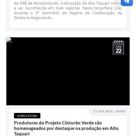
da DRE de Rondonópolis. A educação de Alto Taquari voltou
a ser reconhecida em nível regional. Nesta terça-feira (24),
durante o 2º Seminário do Regime de Colaboração da
Diretoria Regional de...
JUN
22
22 JUN 2026 - 16h00
AGRICULTURA
Produtores do Projeto Cinturão Verde são
homenageados por destaque na produção em Alto
Taquari