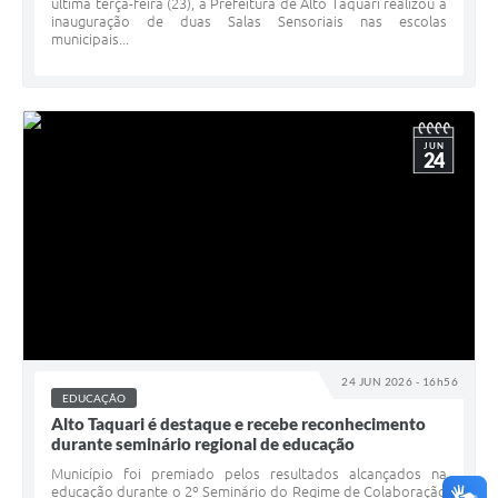
última terça-feira (23), a Prefeitura de Alto Taquari realizou a
inauguração de duas Salas Sensoriais nas escolas
municipais...
JUN
24
24 JUN 2026 - 16h56
EDUCAÇÃO
Alto Taquari é destaque e recebe reconhecimento
durante seminário regional de educação
Município foi premiado pelos resultados alcançados na
educação durante o 2º Seminário do Regime de Colaboração