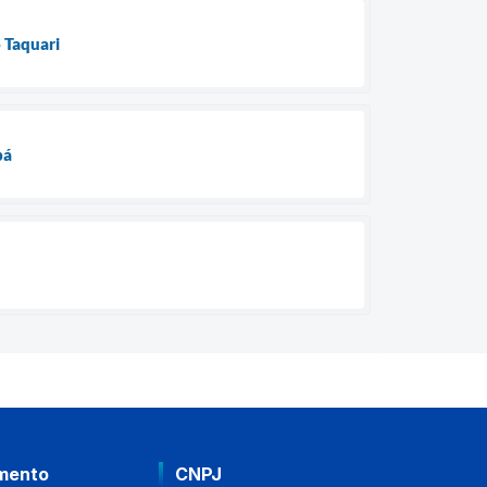
 Taquari
bá
mento
CNPJ