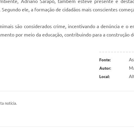
Ambiente, Adriano Sarapó, também esteve presente e destac
l. Segundo ele, a formação de cidadãos mais conscientes começ
animais são considerados crime, incentivando a denúncia e o 
nto por meio da educação, contribuindo para a construção d
As
Fonte:
Ma
Autor:
Al
Local:
ta notícia.