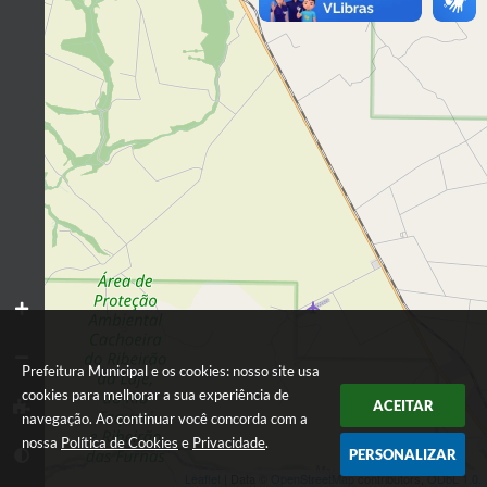
Prefeitura Municipal e os cookies: nosso site usa
cookies para melhorar a sua experiência de
ACEITAR
navegação. Ao continuar você concorda com a
nossa
Política de Cookies
e
Privacidade
.
PERSONALIZAR
Leaflet
| Data ©
OpenStreetMap
contributors,
ODbL 1.0.