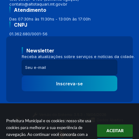
contato@altotaquari.mt.gov.br
Atendimento
Das 07:30hs às 11:30hs - 13:00h às 17:00h
CNPJ
01.362.680/0001-56
Newsletter
Receba atualizações sobre serviços e notícias da cidade.
Inscreva-se
Versão do Sistema:
3.5.3 - 19/06/2026
Portal atualizado em:
04/08/2026 16:58
Dados Abertos
Prefeitura Municipal e os cookies: nosso site usa
cookies para melhorar a sua experiência de
ACEITAR
navegação. Ao continuar você concorda com a