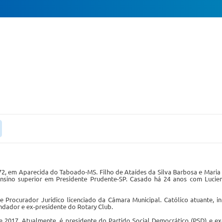
72, em Aparecida do Taboado-MS. Filho de Ataídes da Silva Barbosa e Maria
ensino superior em Presidente Prudente-SP. Casado há 24 anos com Lucien
 Procurador Jurídico licenciado da Câmara Municipal. Católico atuante, i
undador e ex-presidente do Rotary Club.
e 2017. Atualmente, é presidente do Partido Social Democrático (PSD) e ex