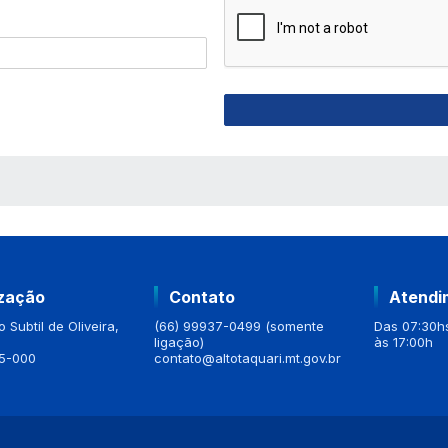
 MÍDIAS
ização
Contato
Atendi
 Subtil de Oliveira,
(66) 99937-0499 (somente
Das 07:30hs
ligação)
às 17:00h
5-000
contato@altotaquari.mt.gov.br