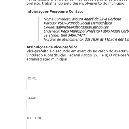
prefeito, trabalhando pelo desenvolvimento do município.
Informações Pessoais e Contato
Nome Completo:
Mauro André da Silva Barbosa
Partido:
PSD - Partido Social Democrático
E-mail:
gabinete@altotaquari.mt.gov.br
Endereço:
Paço Municipal Prefeito Fabio Mauri Garbu
Telefone:
(66) 3496.1471
Horário de atendimento:
das 7h30 às 11h30 e das 13
Atribuições de vice-prefeito
Vice-prefeito é o segundo em exercício no cargo do executiv
vinculado (Constituição Federal Artigo 29, I e II).O vice-p
administração municipal.
NOME:
E-MAIL:
TELEFONE: