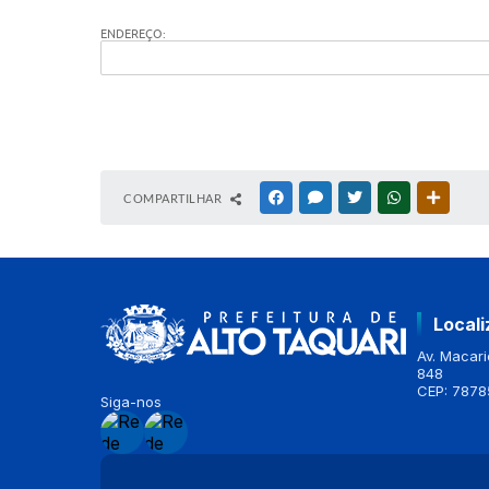
ENDEREÇO:
COMPARTILHAR
FACEBOOK
MESSENGER
TWITTER
WHATSAPP
OUTRAS
Local
Av. Macario
848
CEP: 7878
Siga-nos