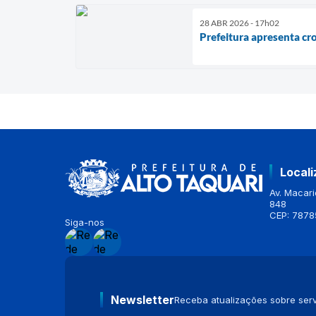
28 ABR 2026 - 17h02
Prefeitura apresenta cr
Local
Av. Macario
848
CEP: 7878
Siga-nos
Newsletter
Receba atualizações sobre serv