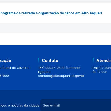
onograma de retirada e organização de cabos em Alto Taquari
ização
Contato
Atendi
 Subtil de Oliveira,
(66) 99937-0499 (somente
Das 07:30hs
ligação)
às 17:00h
5-000
contato@altotaquari.mt.gov.br
iços e notícias da cidade.