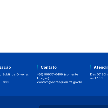
ização
Contato
Atendi
 Subtil de Oliveira,
(66) 99937-0499 (somente
Das 07:30hs
ligação)
às 17:00h
5-000
contato@altotaquari.mt.gov.br