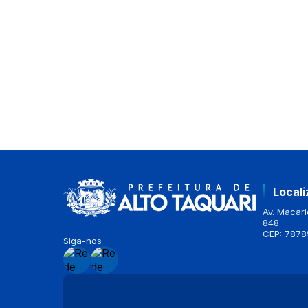
Local
Av. Macario
848
CEP: 7878
Siga-nos