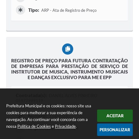
Tipo:
ARP - Ata de Registro de Preço
REGISTRO DE PREÇO PARA FUTURA CONTRATAÇÃO
DE EMPRESAS PARA PRESTAÇÃO DE SERVIÇO DE
INSTRTUTOR DE MUSICA, INSTRUMENTO MUSICAIS
E DANÇAS EXCLUSIVO PARA ME E EPP
Contratada(s):
DANIEL ALVES PINHEIRO
05977999119
Prefeitura Municipal e os cookies: nosso site usa
cookies para melhorar a sua experiência de
Número:
ACEITAR
134/2024
navegação. Ao continuar você concorda com a
nossa
Política de Cookies
e
Privacidade
.
Nº processo:
2315/2024
PERSONALIZAR