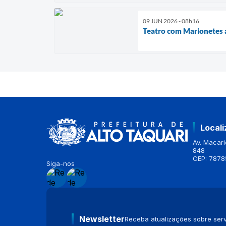
09 JUN 2026 - 08h16
Teatro com Marionetes a
Local
Av. Macario
848
CEP: 7878
Siga-nos
Newsletter
Receba atualizações sobre serv