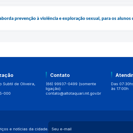
borda prevenção à violência e exploração sexual, para os alunos 
ização
Contato
Atendi
 Subtil de Oliveira,
(66) 99937-0499 (somente
Das 07:30hs
ligação)
às 17:00h
5-000
contato@altotaquari.mt.gov.br
iços e notícias da cidade.