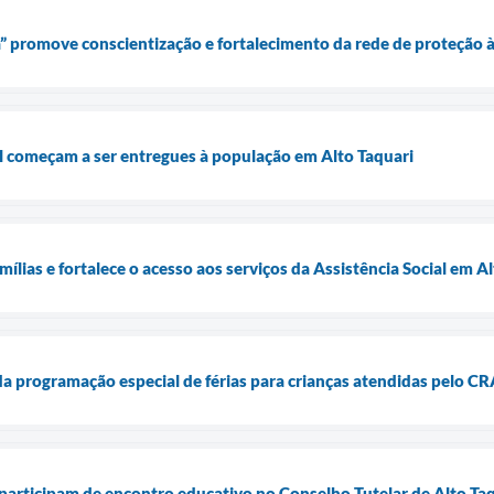
” promove conscientização e fortalecimento da rede de proteção 
l começam a ser entregues à população em Alto Taquari
ílias e fortalece o acesso aos serviços da Assistência Social em A
da programação especial de férias para crianças atendidas pelo C
articipam de encontro educativo no Conselho Tutelar de Alto Ta