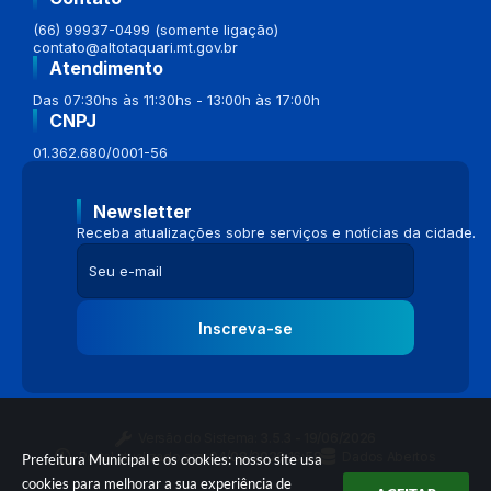
(66) 99937-0499 (somente ligação)
contato@altotaquari.mt.gov.br
Atendimento
Das 07:30hs às 11:30hs - 13:00h às 17:00h
CNPJ
01.362.680/0001-56
Newsletter
Receba atualizações sobre serviços e notícias da cidade.
Inscreva-se
Versão do Sistema:
3.5.3 - 19/06/2026
Portal atualizado em:
04/08/2026 16:58
Dados Abertos
Prefeitura Municipal e os cookies: nosso site usa
cookies para melhorar a sua experiência de