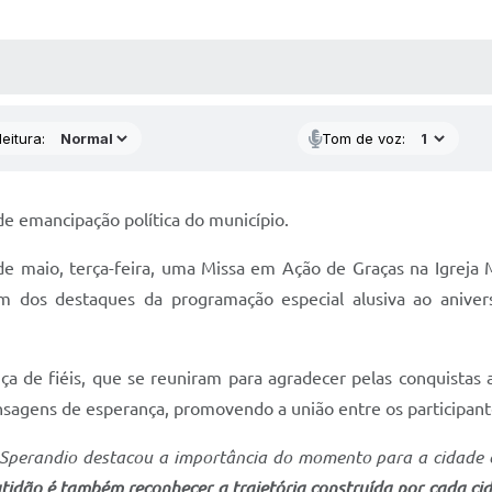
 MÍDIAS
RECEBA NOTÍCIAS
eitura:
Tom de voz:
e emancipação política do município.
2 de maio, terça-feira, uma Missa em Ação de Graças na Igrej
m dos destaques da programação especial alusiva ao aniver
ça de fiéis, que se reuniram para agradecer pelas conquistas a
sagens de esperança, promovendo a união entre os participant
a Sperandio destacou a importância do momento para a cidade
idão é também reconhecer a trajetória construída por cada ci