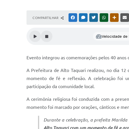
COMPARTILHAR
FACEBOOK
MESSENGER
TWITTER
WHATSAPP
OUTRAS
Velocidade de l
Evento integrou as comemorações pelos 40 anos d
A Prefeitura de Alto Taquari realizou, no dia 1
momento de fé e reflexão. A celebração foi u
participação da comunidade local.
A cerimônia religiosa foi conduzida com a presen
momento foi marcado por orações, cânticos e men
Durante a celebração, a prefeita Marild
Alto Taquari com um momento de fé e grat