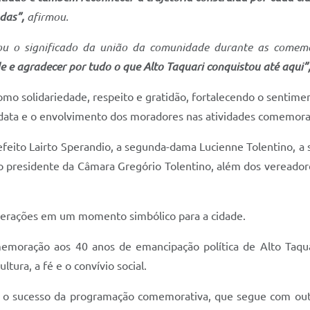
das”,
afirmou.
ltou o significado da união da comunidade durante as come
de e agradecer por tudo o que Alto Taquari conquistou até aqui”
omo solidariedade, respeito e gratidão, fortalecendo o sentim
 data e o envolvimento dos moradores nas atividades comemorat
feito Lairto Sperandio, a segunda-dama Lucienne Tolentino, a se
 o presidente da Câmara Gregório Tolentino, além dos vereador
 gerações em um momento simbólico para a cidade.
moração aos 40 anos de emancipação política de Alto Taquar
ura, a fé e o convívio social.
a o sucesso da programação comemorativa, que segue com outra