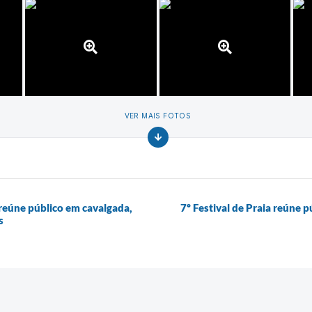
VER MAIS FOTOS
reúne público em cavalgada,
7º Festival de Praia reúne 
s