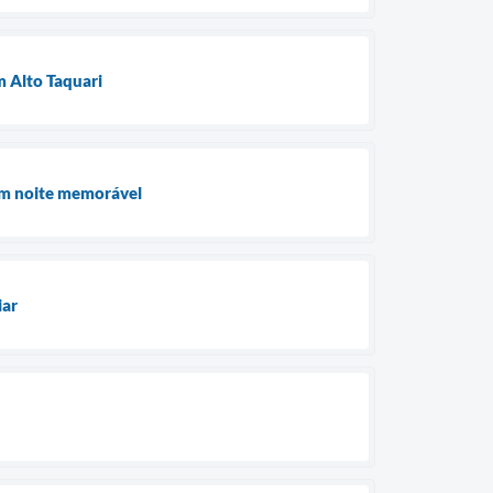
 Alto Taquari
 em noite memorável
iar