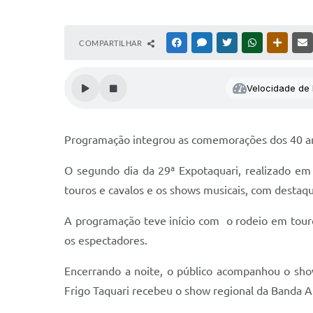
COMPARTILHAR
FACEBOOK
MESSENGER
TWITTER
WHATSAPP
OUTRAS
Velocidade de l
Programação integrou as comemorações dos 40 ano
O segundo dia da 29ª Expotaquari, realizado em
touros e cavalos e os shows musicais, com destaqu
A programação teve início com o rodeio em tou
os espectadores.
Encerrando a noite, o público acompanhou o show
Frigo Taquari recebeu o show regional da Banda Ap