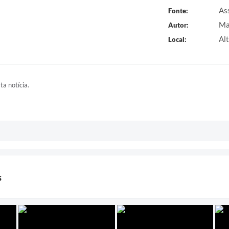
As
Fonte:
Ma
Autor:
Al
Local:
ta notícia.
s