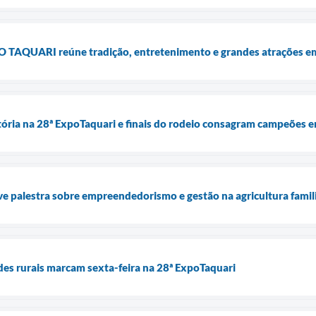
PO TAQUARI reúne tradição, entretenimento e grandes atrações em
tória na 28ª ExpoTaquari e finais do rodeio consagram campeões
 palestra sobre empreendedorismo e gestão na agricultura famil
des rurais marcam sexta-feira na 28ª ExpoTaquari