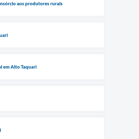
nsórcio aos produtores rurais
uari
l em Alto Taquari
i