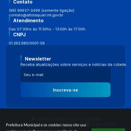
Contato
(66) 99937-0499 (somente ligação)
contato@altotaquari.mt.gov.br
Atendimento
Das 07:30hs às 11:30hs - 13:00h às 17:00h
CNPJ
01.362.680/0001-56
Newsletter
Receba atualizações sobre serviços e notícias da cidade.
Inscreva-se
Versão do Sistema:
3.5.3 - 19/06/2026
Portal atualizado em:
04/08/2026 16:58
Dados Abertos
Prefeitura Municipal e os cookies: nosso site usa