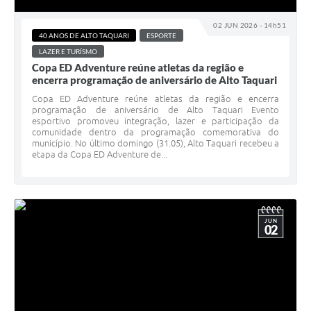
02 JUN 2026 - 14h51
40 ANOS DE ALTO TAQUARI
ESPORTE
LAZER E TURÍSMO
Copa ED Adventure reúne atletas da região e
encerra programação de aniversário de Alto Taquari
Copa ED Adventure reúne atletas da região e encerra
programação de aniversário de Alto Taquari Evento
esportivo promoveu integração, lazer e participação da
comunidade dentro da programação comemorativa do
município. No último domingo (31.05), Alto Taquari recebeu a
etapa da Copa ED Adventure de...
JUN
02