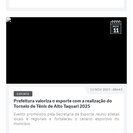
NOV
11
11 NOV 2025 - 08h43
ESPORTE
Prefeitura valoriza o esporte com a realização do
Torneio de Tênis de Alto Taquari 2025
Evento promovido pela Secretaria de Esporte reuniu atletas
locais e regionais e fortaleceu o cenário esportivo do
município.