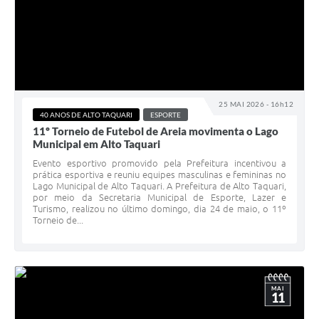
25 MAI 2026 - 16h12
40 ANOS DE ALTO TAQUARI
ESPORTE
11º Torneio de Futebol de Areia movimenta o Lago
Municipal em Alto Taquari
Evento esportivo promovido pela Prefeitura incentivou a
prática esportiva e reuniu equipes masculinas e femininas no
Lago Municipal de Alto Taquari. A Prefeitura de Alto Taquari,
por meio da Secretaria Municipal de Esporte, Lazer e
Turismo, realizou no último domingo, dia 24 de maio, o 11º
Torneio de...
MAI
11