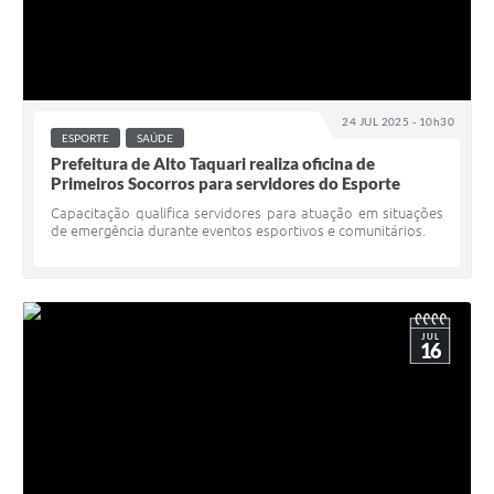
24 JUL 2025 - 10h30
ESPORTE
SAÚDE
Prefeitura de Alto Taquari realiza oficina de
Primeiros Socorros para servidores do Esporte
Capacitação qualifica servidores para atuação em situações
de emergência durante eventos esportivos e comunitários.
JUL
16