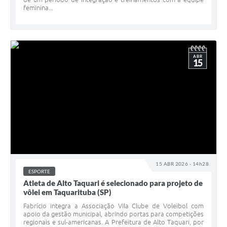
feminina...
ABR
15
15 ABR 2026 - 14h28
ESPORTE
Atleta de Alto Taquari é selecionado para projeto de
vôlei em Taquarituba (SP)
Fabrício integra a Associação Vila Clube de Voleibol com
apoio da gestão municipal, abrindo portas para competições
regionais e sul-americanas. A Prefeitura de Alto Taquari, por