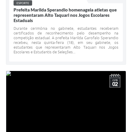
ESPORTE
Prefeita Marilda Sperandio homenageia atletas que
representaram Alto Taquari nos Jogos Escolares
Estaduais
Durante cerimônia no gabinete, estudantes receberam
certificados de reconhecimento pelo desempenho na
competição estadual. A prefeita Marilda Garofalo Sperandio
recebeu, nesta quinta-feira (18), em seu gabinete, os
estudantes que representaram Alto Taquari nos Jogos
Escolares e Estudantis de Seleções...
JUN
02