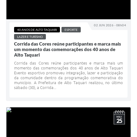
02 JUN 2026 - 08h04
40 ANOS DE ALTO TAQUARI
ESPORTE
LAZER E TURÍSMO
Corrida das Cores reúne participantes e marca mais
um momento das comemorações dos 40 anos de
Alto Taquari
Corrida das Cores reúne participantes e marca mais um
momento das comemorações dos 40 anos de Alto Taquari
Evento esportivo promoveu integração, lazer e participação
da comunidade dentro da programação comemorativa do
município. A Prefeitura de Alto Taquari realizou, no último
sábado (30), a Corrida...
MAI
25