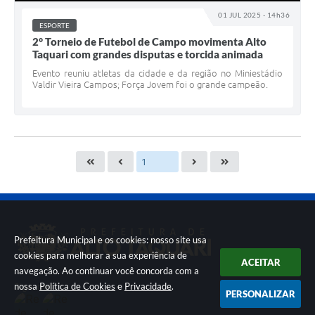
01 JUL 2025 - 14h36
ESPORTE
2° Torneio de Futebol de Campo movimenta Alto
Taquari com grandes disputas e torcida animada
Evento reuniu atletas da cidade e da região no Miniestádio
Valdir Vieira Campos; Força Jovem foi o grande campeão.
Prefeitura Municipal e os cookies: nosso site usa
cookies para melhorar a sua experiência de
ACEITAR
navegação. Ao continuar você concorda com a
nossa
Política de Cookies
e
Privacidade
.
Siga-nos
PERSONALIZAR