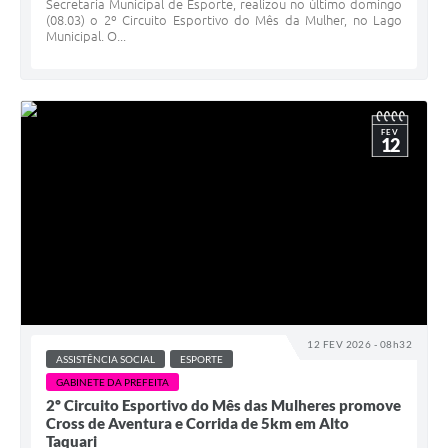
Secretaria Municipal de Esporte, realizou no último domingo
(08.03) o 2º Circuito Esportivo do Mês da Mulher, no Lago
Municipal. O...
FEV
12
12 FEV 2026 - 08h32
ASSISTÊNCIA SOCIAL
ESPORTE
GABINETE DA PREFEITA
2º Circuito Esportivo do Mês das Mulheres promove
Cross de Aventura e Corrida de 5km em Alto
Taquari