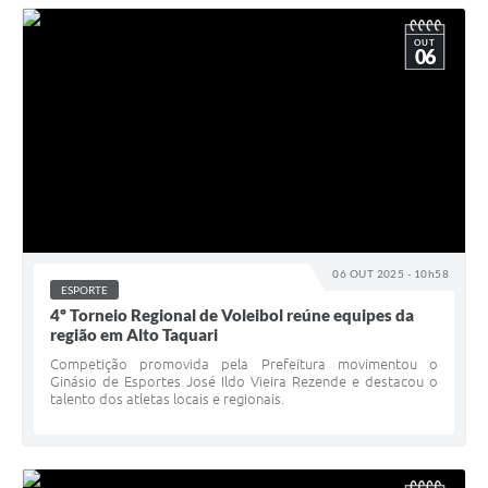
OUT
06
06 OUT 2025 - 10h58
ESPORTE
4º Torneio Regional de Voleibol reúne equipes da
região em Alto Taquari
Competição promovida pela Prefeitura movimentou o
Ginásio de Esportes José Ildo Vieira Rezende e destacou o
talento dos atletas locais e regionais.