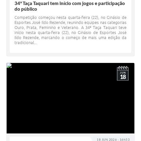
34ª Taça Taquari tem início com jogos e participação
do público
Competição começou nesta quarta-feira (22), no Ginásio de
Esportes José Ildo Rezende, reunindo equipes nas categorias
Ouro, Prata, Feminino e Veterano. A 34ª Taça Taquari teve
início nesta quarta-feira (22), no Ginásio de Esportes José
Ildo Rezende, marcando o começo de mais uma edição da
tradicional...
JUN
18
18 JUN 2026 - 16h53