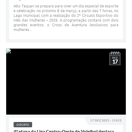
Alto Taquari se prepara para viver um dia especial de esporte
e celebração no próximo 8 de março, a partir das 7 horas, no
Lago Municipal, com a realização do 2º Circuito Esportivo do
Mês das Mulheres – 2026. A programação contará com dois
grandes eventos: o Cross de Aventura (exclusivos para
mulheres...
DEZ
17
17 DEZ 2025 - 11h53
ESPORTE
4ª etapa da Liga Centro-Oeste de Voleibol destaca