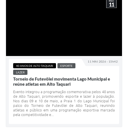
MAI
11
11 MAI 2026 - 15h42
40 ANOS DE ALTO TAQUARI
ESPORTE
LAZER
Torneio de Futevôlei movimenta Lago Municipal e
reúne atletas em Alto Taquari
Evento integrou a programação comemorativa pelos 40 anos
de Alto Taquari, promovendo esporte e lazer à população.
Nos dias 09 e 10 de maio, a Praia 1 do Lago Municipal foi
palco do Torneio de Futevôlei de Alto Taquari, reunindo
atletas e público em uma programação esportiva marcada
pela competitividade e...