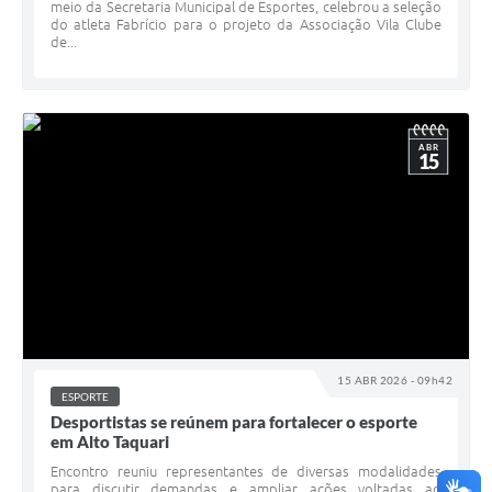
meio da Secretaria Municipal de Esportes, celebrou a seleção
do atleta Fabrício para o projeto da Associação Vila Clube
de...
ABR
15
15 ABR 2026 - 09h42
ESPORTE
Desportistas se reúnem para fortalecer o esporte
em Alto Taquari
Encontro reuniu representantes de diversas modalidades
para discutir demandas e ampliar ações voltadas ao