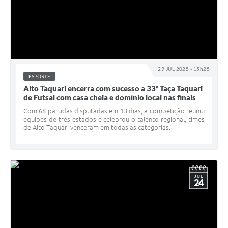
29 JUL 2025 - 15h25
ESPORTE
Alto Taquari encerra com sucesso a 33ª Taça Taquari
de Futsal com casa cheia e domínio local nas finais
Com 68 partidas disputadas em 13 dias, a competição reuniu
equipes de três estados e celebrou o talento regional; times
de Alto Taquari venceram em todas as categorias.
JUL
24