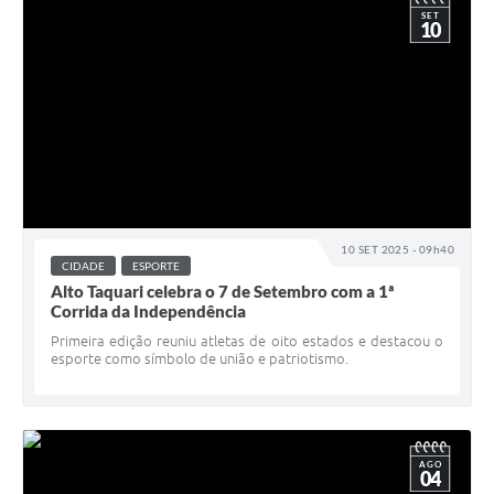
SET
10
10 SET 2025 - 09h40
CIDADE
ESPORTE
Alto Taquari celebra o 7 de Setembro com a 1ª
Corrida da Independência
Primeira edição reuniu atletas de oito estados e destacou o
esporte como símbolo de união e patriotismo.
AGO
04