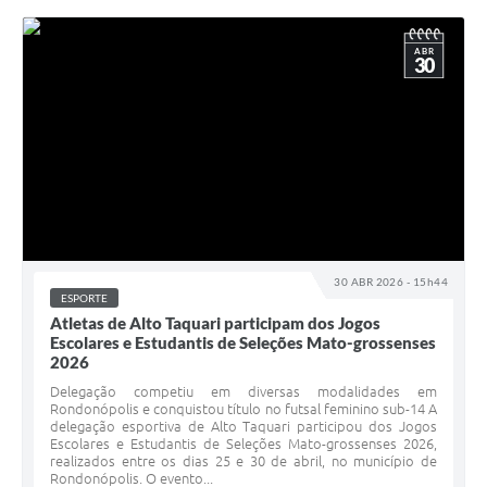
ABR
30
30 ABR 2026 - 15h44
ESPORTE
Atletas de Alto Taquari participam dos Jogos
Escolares e Estudantis de Seleções Mato-grossenses
2026
Delegação competiu em diversas modalidades em
Rondonópolis e conquistou título no futsal feminino sub-14 A
delegação esportiva de Alto Taquari participou dos Jogos
Escolares e Estudantis de Seleções Mato-grossenses 2026,
realizados entre os dias 25 e 30 de abril, no município de
Rondonópolis. O evento...