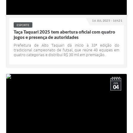
16 JUL 2025 - 16h21
ESPORTE
Taça Taquari 2025 tem abertura oficial com quatro
jogos e presença de autoridades
Prefeitura de Alto Taquari dá início à 33ª edição do
tradicional campeonato de futsal, que reúne 40 equipes em
quatro categorias e distribui R$ 30 mil em premiação.
JUL
04