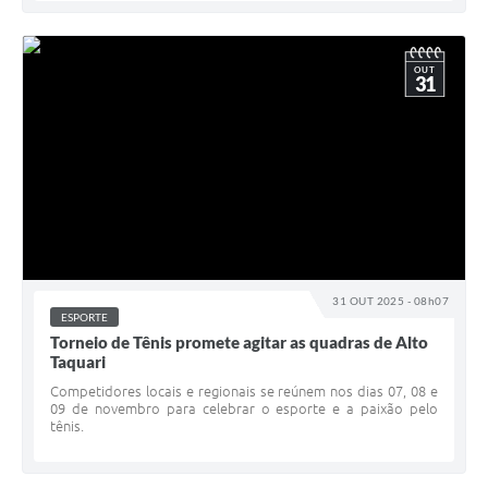
OUT
31
31 OUT 2025 - 08h07
ESPORTE
Torneio de Tênis promete agitar as quadras de Alto
Taquari
Competidores locais e regionais se reúnem nos dias 07, 08 e
09 de novembro para celebrar o esporte e a paixão pelo
tênis.