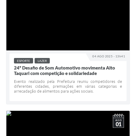
04 AGO 2025 - 13h41
ESPORTE
LAZER
24º Desafio de Som Automotivo movimenta Alto
Taquari com competição e solidariedade
Evento realizado pela Prefeitura reuniu competidores de
diferentes cidades, premiações em várias categorias e
arrecadação de alimentos para ações sociais.
AGO
01