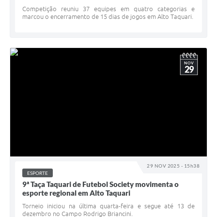
Competição reuniu 37 equipes em quatro categorias e
marcou o encerramento de 15 dias de jogos em Alto Taquari.
NOV
29
29 NOV 2025 - 15h38
ESPORTE
9ª Taça Taquari de Futebol Society movimenta o
esporte regional em Alto Taquari
Torneio iniciou na última quarta-feira e segue até 13 de
dezembro no Campo Rodrigo Briancini.