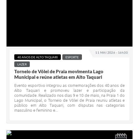
11 MAI 2026 - 16h30
40 ANOS DE ALTO TAQUARI
ESPORTE
LAZER
Torneio de Vôlei de Praia movimenta Lago
Municipal e reúne atletas em Alto Taquari
Evento esportivo integrou as comemorações dos 40 anos de
Alto Taquari e promoveu lazer e participação da
comunidade. Realizado nos dias 9 e 10 de maio, na Praia 1 do
Lago Municipal, o Torneio de Vôlei de Praia reuniu atletas e
público em Alto Taquari, com disputas nas categorias
masculino e feminino e...