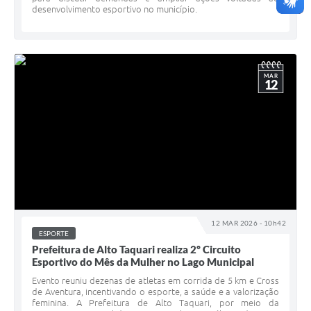
desenvolvimento esportivo no município.
MAR
12
12 MAR 2026 - 10h42
ESPORTE
Prefeitura de Alto Taquari realiza 2º Circuito
Esportivo do Mês da Mulher no Lago Municipal
Evento reuniu dezenas de atletas em corrida de 5 km e Cross
de Aventura, incentivando o esporte, a saúde e a valorização
feminina. A Prefeitura de Alto Taquari, por meio da