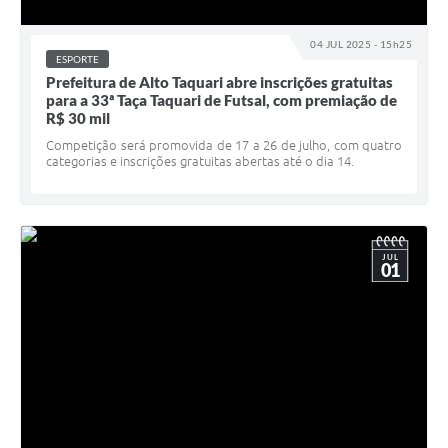
04 JUL 2025 - 15h25
ESPORTE
Prefeitura de Alto Taquari abre inscrições gratuitas
para a 33ª Taça Taquari de Futsal, com premiação de
R$ 30 mil
Competição será promovida de 17 a 26 de julho, com quatro
categorias e inscrições gratuitas abertas até o dia 14.
JUL
01