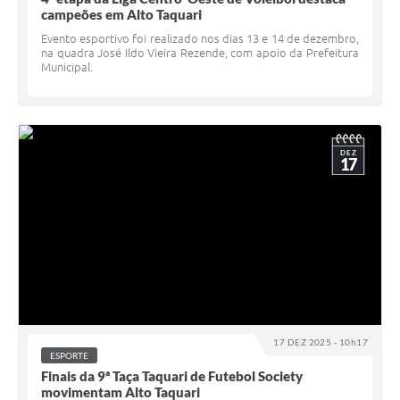
campeões em Alto Taquari
Evento esportivo foi realizado nos dias 13 e 14 de dezembro,
na quadra José Ildo Vieira Rezende, com apoio da Prefeitura
Municipal.
DEZ
17
17 DEZ 2025 - 10h17
ESPORTE
Finais da 9ª Taça Taquari de Futebol Society
movimentam Alto Taquari