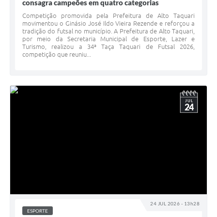
consagra campeões em quatro categorias
Competição promovida pela Prefeitura de Alto Taquari
movimentou o Ginásio José Ildo Vieira Rezende e reforçou a
tradição do futsal no município. A Prefeitura de Alto Taquari,
por meio da Secretaria Municipal de Esporte, Lazer e
Turismo, realizou a 34ª Taça Taquari de Futsal 2026,
competição que reuniu...
JUL
24
24 JUL 2026 - 13h28
ESPORTE