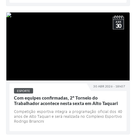
ABR
30
30 ABR 2026 - 18h07
ESPORTE
Com equipes confirmadas, 2º Torneio do
Trabalhador acontece nesta sexta em Alto Taquari
Competição esportiva integra a programação oficial dos 40
anos de Alto Taquari e será realizada no Complexo Esportivo
Rodrigo Briancini