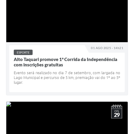
01 AGO 2025 - 14h21
ESPORTE
Alto Taquari promove 1ª Corrida da Independência
com inscrições gratuitas
Evento será realizado no dia 7 de setembro, com largada no
Lago Municipal e percurso de 5 km; premiação vai do 1º ao 5º
lugar.
JUL
29