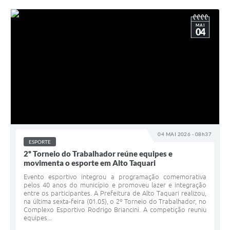
MAI
04
04 MAI 2026 - 08h37
ESPORTE
2º Torneio do Trabalhador reúne equipes e
movimenta o esporte em Alto Taquari
Evento esportivo integrou a programação comemorativa
pelos 40 anos do município e promoveu lazer e integração
entre os participantes. A Prefeitura de Alto Taquari realizou,
na última sexta-feira (01.05), o 2º Torneio do Trabalhador, no
Complexo Esportivo Rodrigo Briancini. A competição reuniu
equipes...