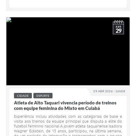
ABR
29
29 ABR 2026 - 16h08
CIDADE
ESPORTE
Atleta de Alto Taquari vivencia período de treinos
com equipe feminina do Mixto em Cuiabá
Experiência incluiu atividades com as categorias de base e
visita aos treinos da equipe principal que disputa a elite do
futebol feminino nacional A jovem atleta taquariense Isadora
Wagner Eckstein, de 15 anos, participou, na última semana,
de um período de integração e treinamentos com a equipe