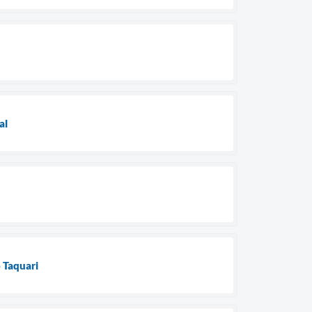
al
 Taquari