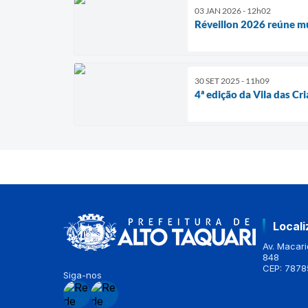
03 JAN 2026 - 12h02
Réveillon 2026 reúne mu
30 SET 2025 - 11h09
4ª edição da Vila das C
Local
Av. Macario
848
CEP: 7878
Siga-nos