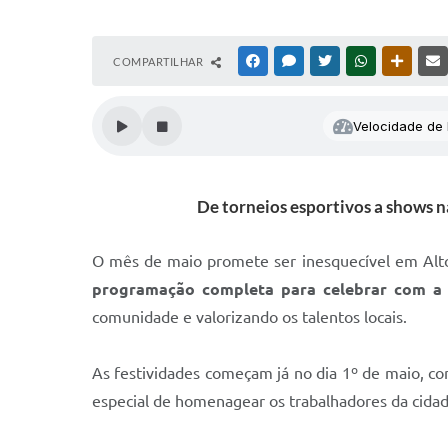
COMPARTILHAR
FACEBOOK
MESSENGER
TWITTER
WHATSAPP
OUTRAS
Velocidade de l
De torneios esportivos a shows 
O mês de maio promete ser inesquecível em Alt
programação completa para celebrar com a 
comunidade e valorizando os talentos locais.
As festividades começam já no dia 1º de maio, c
especial de homenagear os trabalhadores da cidad