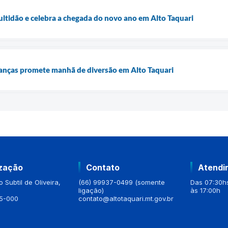
ltidão e celebra a chegada do novo ano em Alto Taquari
rianças promete manhã de diversão em Alto Taquari
ização
Contato
Atendi
 Subtil de Oliveira,
(66) 99937-0499 (somente
Das 07:30hs
ligação)
às 17:00h
5-000
contato@altotaquari.mt.gov.br