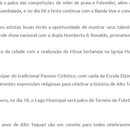
rá o palco das competições de vôlei de praia e futevôlei, al
ambalada, e no dia 04 a festa continua com a Banda Vox e con
 artistas locais terão a oportunidade de mostrar seus talent
nde show nacional com a dupla Humberto & Ronaldo, prometen
ta da cidade com a realização da Missa Sertaneja na Igreja M
ipar do tradicional Passeio Ciclístico, com saída da Escola Elz
rentes expressões religiosas para celebrar a história de Alto 
ouro, no dia 18, o Lago Municipal será palco do Torneio de Fut
anos de Alto Taquari são um convite para todos celebrarem