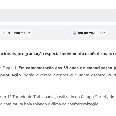
 MÍDIAS
RECEBA NOTÍCIAS
eitura:
Tom de voz:
nacionais, programação especial movimenta o mês de maio co
o Taquari.
Em comemoração aos 39 anos de emancipação pol
população.
Serão diversos eventos que unem esporte, cultu
om o 1º Torneio do Trabalhador, realizado no Campo Society do
e com muita bola rolando e clima de confraternização.