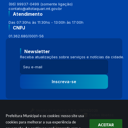
(66) 99937-0499 (somente ligação)
contato@altotaquari.mt.gov.br
Atendimento
Das 07:30hs às 11:30hs - 13:00h às 17:00h
CNPJ
01.362.680/0001-56
Newsletter
Receba atualizações sobre serviços e notícias da cidade.
Inscreva-se
Versão do Sistema:
3.5.3 - 19/06/2026
Portal atualizado em:
04/08/2026 16:58
Dados Abertos
Prefeitura Municipal e os cookies: nosso site usa
cookies para melhorar a sua experiência de
ACEITAR