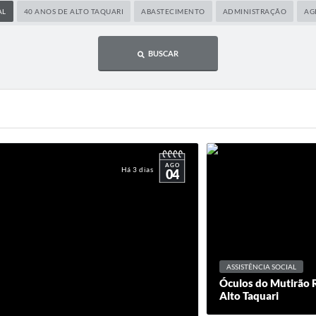
AL
40 ANOS DE ALTO TAQUARI
ABASTECIMENTO
ADMINISTRAÇÃO
AG
BUSCAR
AGO
Há 3 dias
04
ASSISTÊNCIA SOCIAL
Óculos do Mutirão 
Alto Taquari