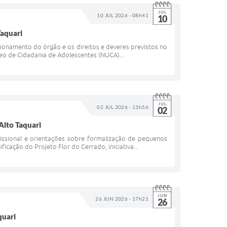
JUL
10 JUL 2026 - 08h41
10
Taquari
ionamento do órgão e os direitos e deveres previstos no
leo de Cidadania de Adolescentes (NUCA)...
JUL
02 JUL 2026 - 13h56
02
Alto Taquari
fissional e orientações sobre formalização de pequenos
icação do Projeto Flor do Cerrado, iniciativa...
JUN
26 JUN 2026 - 17h21
26
quari