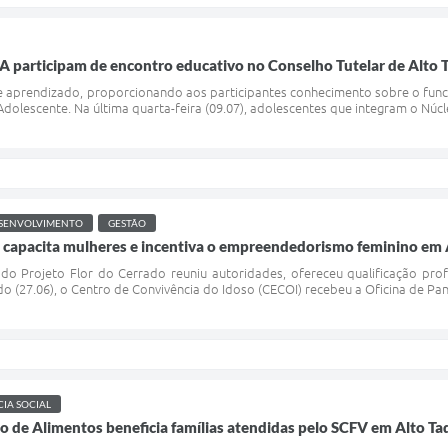
 participam de encontro educativo no Conselho Tutelar de Alto 
 e aprendizado, proporcionando aos participantes conhecimento sobre o func
Adolescente. Na última quarta-feira (09.07), adolescentes que integram o Núc
SENVOLVIMENTO
GESTÃO
o capacita mulheres e incentiva o empreendedorismo feminino em 
do Projeto Flor do Cerrado reuniu autoridades, ofereceu qualificação pro
 (27.06), o Centro de Convivência do Idoso (CECOI) recebeu a Oficina de Panif
CIA SOCIAL
 de Alimentos beneficia famílias atendidas pelo SCFV em Alto Ta