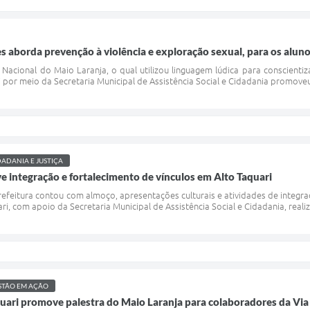
 aborda prevenção à violência e exploração sexual, para os alunos
acional do Maio Laranja, o qual utilizou linguagem lúdica para conscientiza
i por meio da Secretaria Municipal de Assistência Social e Cidadania promoveu 
DADANIA E JUSTIÇA
e integração e fortalecimento de vínculos em Alto Taquari
feitura contou com almoço, apresentações culturais e atividades de integraçã
ri, com apoio da Secretaria Municipal de Assistência Social e Cidadania, realiz
STÃO EM AÇÃO
quari promove palestra do Maio Laranja para colaboradores da Via 