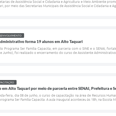
etarias de Assistência Social e Cidadania e Agricultura e Meio Ambiente promov
ri, por meio das Secretarias Municipais de Assistência Social e Cidadania e Agr
SENVOLVIMENTO
dministrativo forma 19 alunos em Alto Taquari
o Programa Ser Família Capacita, em parceria com o SINE e o SENAI, fortale
de Junho), foi realizado o encerramento do curso de Assistente Administrativo
PACITAÇÃO
o em Alto Taquari por meio de parceria entre SENAI, Prefeitura e S
unda-feira, dia 08 de junho, o curso de capacitação na área de Recursos Huma
programa Ser Família Capacita. A aula inaugural aconteceu às 18h, na Escola Mun