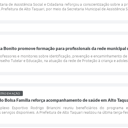
taria de Assistência Social e Cidadania reforçou a conscientização sobre a
 Prefeitura de Alto Taquari, por meio da Secretaria Municipal de Assistência Soc
 Bonito promove formação para profissionais da rede municipal d
ofessores e monitores sobre identificação, prevenção e encaminhamento de c
elho Tutelar e Educação, na atuação da rede de Proteção à criança e adolesc
STÃO EM AÇÃO
do Bolsa Família reforça acompanhamento de saúde em Alto Taqua
lexo Esportivo Rodrigo Briancini reuniu beneficiários do programa e
serviços disponíveis. A Prefeitura de Alto Taquari realizou na última terça-f