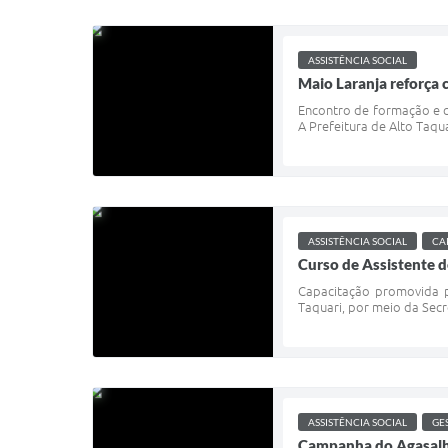
ASSISTÊNCIA SOCIAL
Maio Laranja reforça 
Encontro de formação e c
A Prefeitura de Alto Taqu
ASSISTÊNCIA SOCIAL
CA
Curso de Assistente d
Capacitação promovida pe
Taquari, por meio da Secr
ASSISTÊNCIA SOCIAL
GE
Campanha do Agasalho 