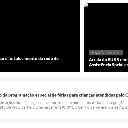
ASSISTÊNCIA SOCIAL
o e fortalecimento da rede de
Arraiá do SUAS reúne
Assistência Social e
o da programação especial de férias para crianças atendidas pelo
 de ações do mês de julho, proporcionando momentos de lazer, integração e c
to de Vínculos. Na última terça-feira (07.07), o Centro de Referência de Assist