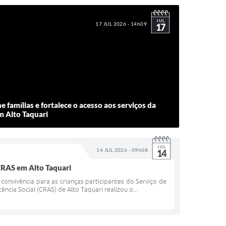
JUL
17 JUL 2026 - 14h09
17
 famílias e fortalece o acesso aos serviços da
m Alto Taquari
JUL
14 JUL 2026 - 09h08
14
 CRAS em Alto Taquari
onvivência para as crianças participantes do Serviço de
ência Social (CRAS) de Alto Taquari realizou o...