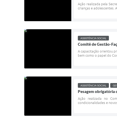
Ação realizada pela Secre
crianças e adolescentes. A
ASSISTÊNCIA SOCIAL
Comitê de Gestão-Faça
A capacitação orientou pr
bem como o papel do Cons
ASSISTÊNCIA SOCIAL
GE
Pesagem obrigatória 
Ação realizada no Comp
condicionalidades e novos 