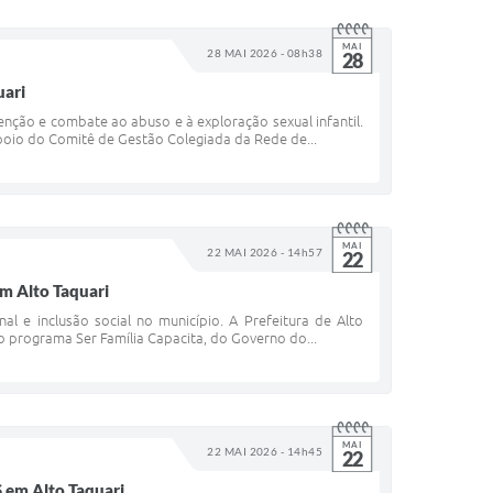
MAI
28 MAI 2026 - 08h38
28
uari
nção e combate ao abuso e à exploração sexual infantil.
 apoio do Comitê de Gestão Colegiada da Rede de...
MAI
22 MAI 2026 - 14h57
22
m Alto Taquari
al e inclusão social no município. A Prefeitura de Alto
 o programa Ser Família Capacita, do Governo do...
MAI
22 MAI 2026 - 14h45
22
 em Alto Taquari