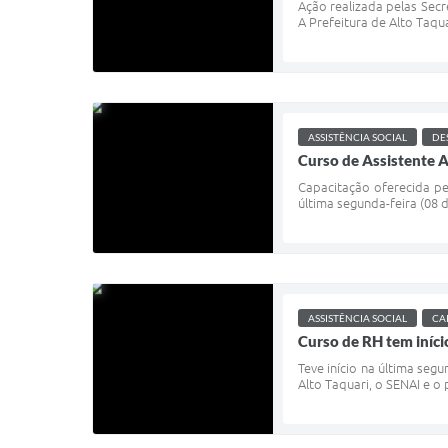
Ação realizada pelas Secr
A Prefeitura de Alto Taqua
ASSISTÊNCIA SOCIAL
DE
Curso de Assistente A
Capacitação oferecida pel
última segunda-feira (08 
ASSISTÊNCIA SOCIAL
CA
Curso de RH tem iníci
Teve início na última seg
Alto Taquari, o SENAI e o 