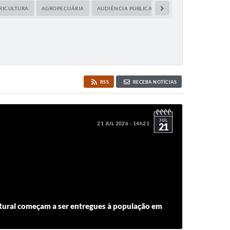
RICULTURA
AGROPECUÁRIA
AUDIÊNCIA PÚBLICA
CAPACITAÇÃO
CIDA
RSS
RECEBA NOTÍCIAS
JUL
21 JUL 2026 - 14h21
21
Rural começam a ser entregues à população em