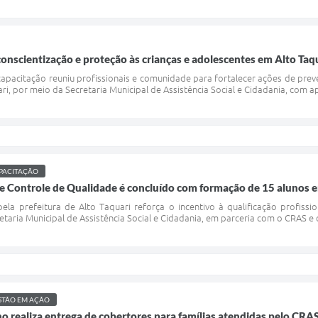
conscientização e proteção às crianças e adolescentes em Alto Taq
apacitação reuniu profissionais e comunidade para fortalecer ações de preve
ari, por meio da Secretaria Municipal de Assistência Social e Cidadania, com
PACITAÇÃO
e Controle de Qualidade é concluído com formação de 15 alunos e
la prefeitura de Alto Taquari reforça o incentivo à qualificação profission
etaria Municipal de Assistência Social e Cidadania, em parceria com o CRAS e
STÃO EM AÇÃO
realiza entrega de cobertores para famílias atendidas pelo CRAS