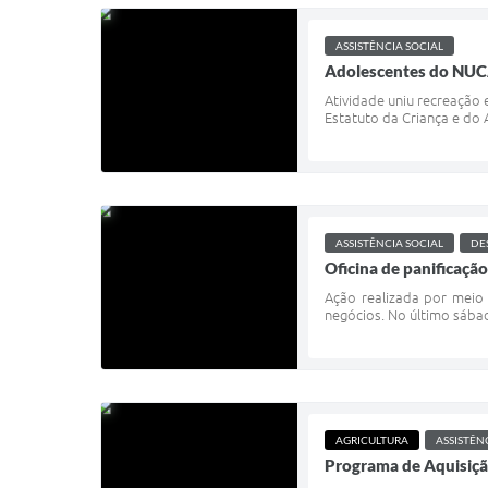
ASSISTÊNCIA SOCIAL
Adolescentes do NUCA
Atividade uniu recreação
Estatuto da Criança e do 
ASSISTÊNCIA SOCIAL
DE
Oficina de panificaçã
Ação realizada por meio 
negócios. No último sábado
AGRICULTURA
ASSISTÊN
Programa de Aquisição