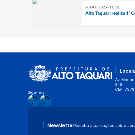
20 OUT 2025 - 11h51
Alto Taquari realiza 1ª 
Local
Av. Macario
848
CEP: 7878
Siga-nos
Newsletter
Receba atualizações sobre serv