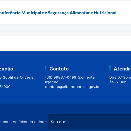
Conferência Municipal de Segurança Alimentar e Nutricional
ização
Contato
Atendi
 Subtil de Oliveira,
(66) 99937-0499 (somente
Das 07:30hs
ligação)
às 17:00h
5-000
contato@altotaquari.mt.gov.br
iços e notícias da cidade.