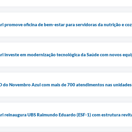
ari promove oficina de bem-estar para servidoras da nutrição e co
uari investe em modernização tecnológica da Saúde com novos equ
ia D do Novembro Azul com mais de 700 atendimentos nas unidades
ari reinaugura UBS Raimundo Eduardo (ESF-1) com estrutura revita