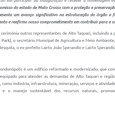
fação em participar da inauguração e receber a homenagem 
omisso do estado de Mato Grosso com a proteção e preservação
senta um avanço significativo na estruturação do órgão e f
nto e reafirmo nosso comprometimento em contribuir para a co
 cerimônia outros representantes de Alto Taquari, incluindo a
 Park), o secretário Municipal de Agricultura e Meio Ambiente
quita, o ex-prefeito Lairto João Sperandio e Lairto Sperandio
ondonópolis é um edifício reformado e modernizado, que con
equipado para atender as demandas de Alto Taquari e região, 
 como indústria, infraestrutura, mineração, serviços e ativida
ção e o manejo sustentável dos recursos naturais, prom