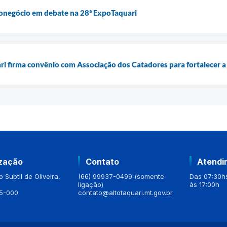
ronegócio em debate na 28ª ExpoTaquari
ari firma convênio com Associação dos Catadores para fortalecer a
ização
Contato
Atendi
 Subtil de Oliveira,
(66) 99937-0499 (somente
Das 07:30hs
ligação)
às 17:00h
5-000
contato@altotaquari.mt.gov.br