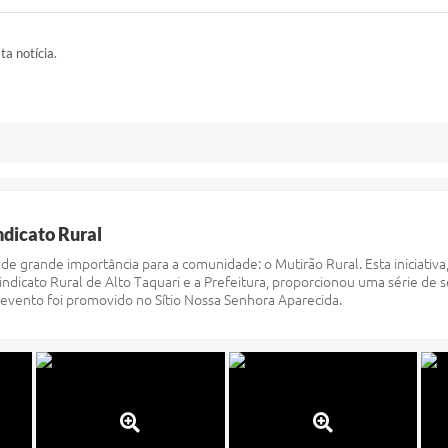
ta notícia.
dicato Rural
de grande importância para a comunidade: o Mutirão Rural. Esta iniciativa
ndicato Rural de Alto Taquari e a Prefeitura, proporcionou uma série de 
O evento foi promovido no Sítio Nossa Senhora Aparecida.