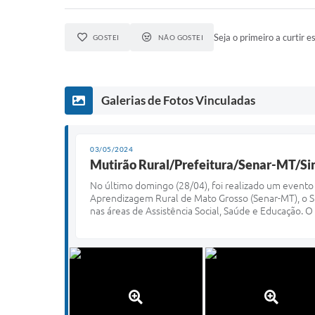
Seja o primeiro a curtir es
GOSTEI
NÃO GOSTEI
Galerias de Fotos Vinculadas
03/05/2024
Mutirão Rural/Prefeitura/Senar-MT/Sin
No último domingo (28/04), foi realizado um evento 
Aprendizagem Rural de Mato Grosso (Senar-MT), o Si
nas áreas de Assistência Social, Saúde e Educação. 