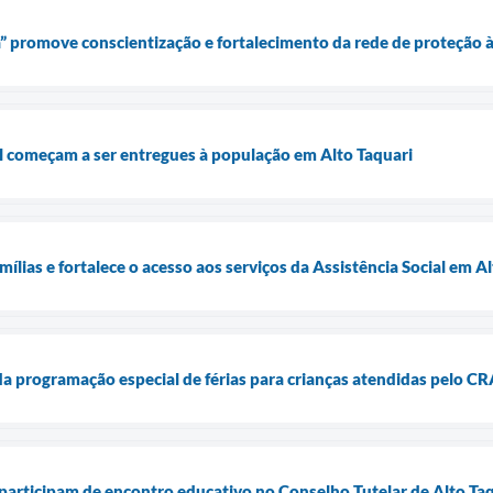
” promove conscientização e fortalecimento da rede de proteção 
l começam a ser entregues à população em Alto Taquari
ílias e fortalece o acesso aos serviços da Assistência Social em A
da programação especial de férias para crianças atendidas pelo C
articipam de encontro educativo no Conselho Tutelar de Alto Ta