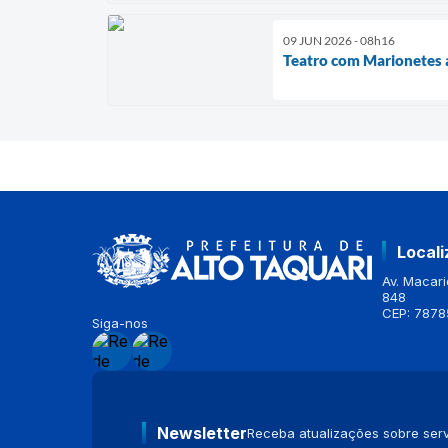
09 JUN 2026 - 08h16
Teatro com Marionetes a
Local
Av. Macario
848
CEP: 7878
Siga-nos
Newsletter
Receba atualizações sobre serv