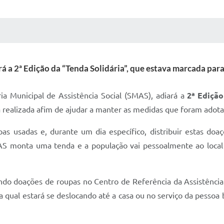
 MÍDIAS
RECEBA NOTÍCIAS
rá a 2ª Edição da “Tenda Solidária”, que estava marcada para
ria Municipal de Assistência Social (SMAS), adiará a
2ª Edição
á realizada afim de ajudar a manter as medidas que foram adot
as usadas e, durante um dia específico, distribuir estas doa
AS monta uma tenda e a população vai pessoalmente ao local e
o doações de roupas no Centro de Referência da Assistência S
 qual estará se deslocando até a casa ou no serviço da pessoa 