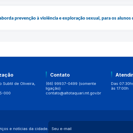
borda prevenção à violência e exploração sexual, para os alunos 
ização
Contato
Atendi
 Subtil de Oliveira,
(66) 99937-0499 (somente
Das 07:30hs
ligação)
às 17:00h
5-000
contato@altotaquari.mt.gov.br
iços e notícias da cidade.