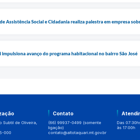
 de Assistência Social e Cidadania realiza palestra em empresa so
 impulsiona avanço do programa habitacional no bairro São José
ização
Contato
Atendi
 Subtil de Oliveira,
(66) 99937-0499 (somente
Das 07:30hs
ligação)
às 17:00h
5-000
contato@altotaquari.mt.gov.br