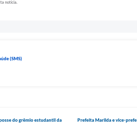
ta notícia.
Saúde (SMS)
 posse do grêmio estudantil da
Prefeita Marilda e vice-pre