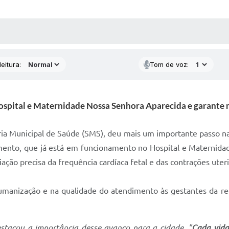
 MÍDIAS
RECEBA NOTÍCIAS
eitura:
Tom de voz:
ospital e Maternidade Nossa Senhora Aparecida e garante m
aria Municipal de Saúde (SMS), deu mais um importante passo n
ento, que já está em funcionamento no Hospital e Maternidad
ão precisa da frequência cardíaca fetal e das contrações uterin
umanização e na qualidade do atendimento às gestantes da red
stacou a importância desse avanço para a cidade. "
Cada vida