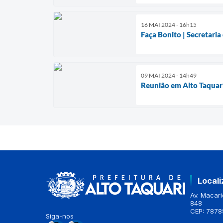
16 MAI 2024 - 16h15
Faça Bonito | Secretaria
09 MAI 2024 - 14h49
Reunião em Alto Taquari
Local
Av. Macario
848
CEP: 7878
Siga-nos