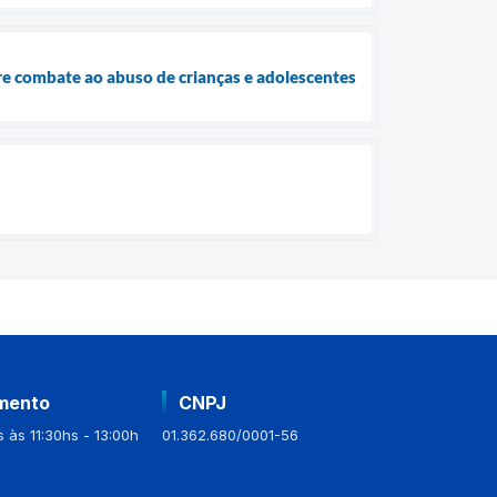
bre combate ao abuso de crianças e adolescentes
mento
CNPJ
 às 11:30hs - 13:00h
01.362.680/0001-56