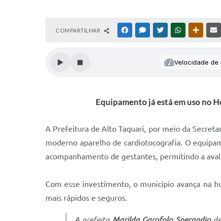
COMPARTILHAR
FACEBOOK
MESSENGER
TWITTER
WHATSAPP
OUTRAS
Velocidade de l
Equipamento já está em uso no H
A Prefeitura de Alto Taquari, por meio da Secret
moderno aparelho de cardiotocografia. O equipam
acompanhamento de gestantes, permitindo a avaliaç
Com esse investimento, o município avança na h
mais rápidos e seguros.
A prefeita
Marilda Garofolo Sperandio
de