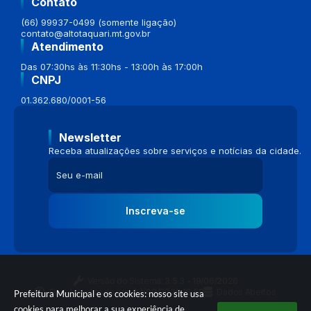
Contato
(66) 99937-0499 (somente ligação)
contato@altotaquari.mt.gov.br
Atendimento
Das 07:30hs às 11:30hs - 13:00h às 17:00h
CNPJ
01.362.680/0001-56
Newsletter
Receba atualizações sobre serviços e notícias da cidade.
Inscreva-se
Versão do Sistema:
3.5.3 - 19/06/2026
Portal atualizado em:
04/08/2026 16:58
Dados Abertos
Prefeitura Municipal e os cookies: nosso site usa
cookies para melhorar a sua experiência de