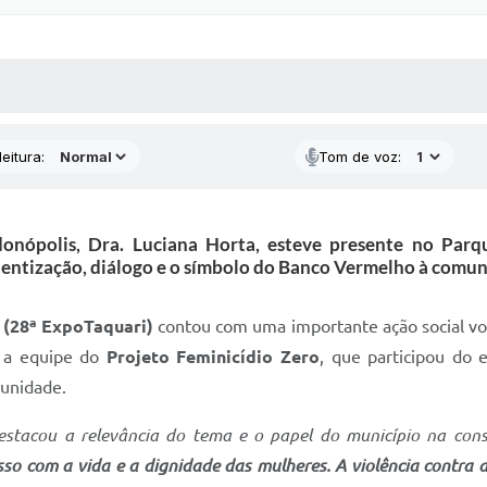
 MÍDIAS
RECEBA NOTÍCIAS
eitura:
Tom de voz:
ndonópolis, Dra. Luciana Horta, esteve presente no Parq
ientização, diálogo e o símbolo do Banco Vermelho à comun
 (28ª ExpoTaquari)
contou com uma importante ação social vol
u a equipe do
Projeto Feminicídio Zero
, que participou do 
munidade.
estacou a relevância do tema e o papel do município na cons
o com a vida e a dignidade das mulheres. A violência contra a