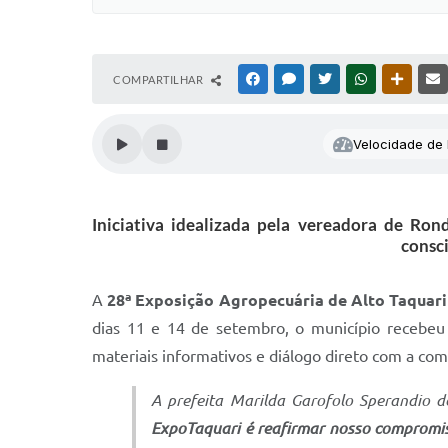
COMPARTILHAR
FACEBOOK
MESSENGER
TWITTER
WHATSAPP
OUTRAS
Velocidade de l
Iniciativa idealizada pela vereadora de Ro
consc
A
28ª Exposição Agropecuária de Alto Taquari
dias 11 e 14 de setembro, o município recebe
materiais informativos e diálogo direto com a co
A prefeita Marilda Garofolo Sperandio d
ExpoTaquari é reafirmar nosso compromiss