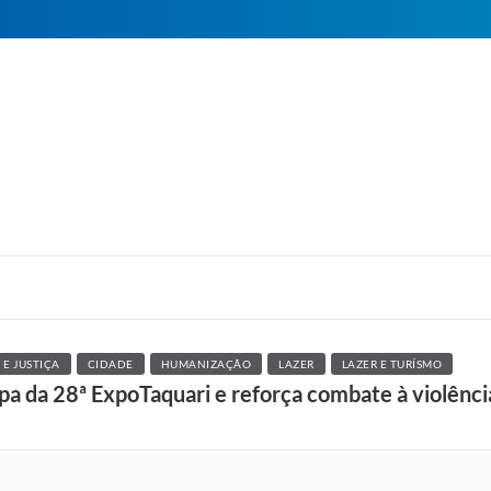
E JUSTIÇA
CIDADE
HUMANIZAÇÃO
LAZER
LAZER E TURÍSMO
ipa da 28ª ExpoTaquari e reforça combate à violênc