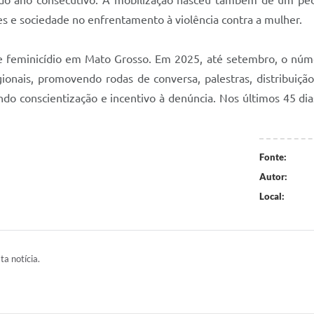
undo ano consecutivo. A mobilização nasceu também de um pe
es e sociedade no enfrentamento à violência contra a mulher.
feminicídio em Mato Grosso. Em 2025, até setembro, o número
ionais, promovendo rodas de conversa, palestras, distribuiçã
ndo conscientização e incentivo à denúncia. Nos últimos 45 d
Fonte:
Autor:
Local:
ta notícia.