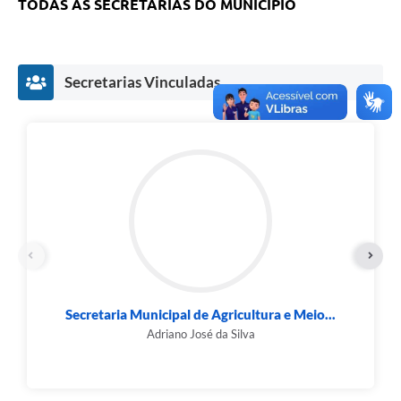
TODAS AS SECRETARIAS DO MUNICIPIO
Secretarias Vinculadas
gricultura e Meio...
Secretaria Municipal de Adm
Finanças...
da Silva
Leandro Alves Almei