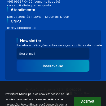
(66) 99937-0499 (somente ligação)
contato@altotaquari.mt.gov.br
Atendimento
Das 07:30hs às 11:30hs - 13:00h às 17:00h
CNPJ
01.362.680/0001-56
Newsletter
Receba atualizações sobre serviços e notícias da cidade.
Inscreva-se
Versão do Sistema:
3.5.3 - 19/06/2026
Portal atualizado em:
04/08/2026 16:58
Dados Abertos
Prefeitura Municipal e os cookies: nosso site usa
cookies para melhorar a sua experiência de
ACEITAR
navegação. Ao continuar você concorda com a