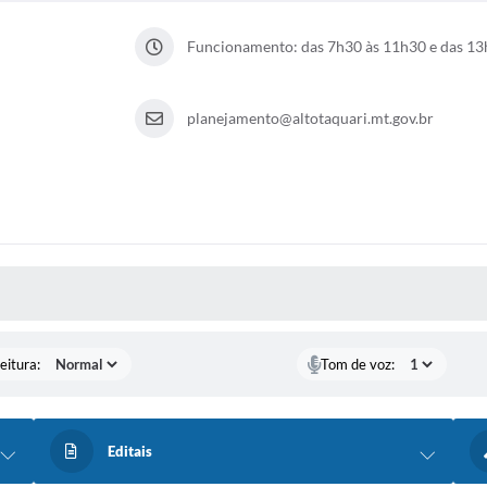
Funcionamento: das 7h30 às 11h30 e das 13
planejamento@altotaquari.mt.gov.br
 MÍDIAS
eitura:
Tom de voz:
Editais