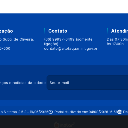
ização
Contato
Atendi
 Subtil de Oliveira,
(66) 99937-0499 (somente
Das 07:30hs
ligação)
às 17:00h
5-000
contato@altotaquari.mt.gov.br
iços e notícias da cidade.
do Sistema:
3.5.3 - 19/06/2026
Portal atualizado em:
04/08/2026 16:58
Da