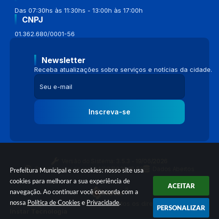
Das 07:30hs às 11:30hs - 13:00h às 17:00h
CNPJ
01.362.680/0001-56
Newsletter
Receba atualizações sobre serviços e notícias da cidade.
Inscreva-se
Versão do Sistema:
3.5.3 - 19/06/2026
Portal atualizado em:
04/08/2026 16:58
Dados Abertos
Prefeitura Municipal e os cookies: nosso site usa
cookies para melhorar a sua experiência de
ACEITAR
navegação. Ao continuar você concorda com a
nossa
Política de Cookies
e
Privacidade
.
© Copyright Instar - 2006-2026. Todos os direitos reservados -
PERSONALIZAR
Instar Tecnologia