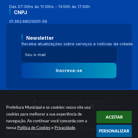
Das 07:30hs às 11:30hs - 13:00h às 17:00h
CNPJ
01.362.680/0001-56
Newsletter
Receba atualizações sobre serviços e notícias da cidade.
Inscreva-se
Versão do Sistema:
3.5.3 - 19/06/2026
Portal atualizado em:
04/08/2026 16:58
Dados Abertos
Prefeitura Municipal e os cookies: nosso site usa
cookies para melhorar a sua experiência de
ACEITAR
navegação. Ao continuar você concorda com a
nossa
Política de Cookies
e
Privacidade
.
© Copyright Instar - 2006-2026. Todos os direitos reservados -
PERSONALIZAR
Instar Tecnologia