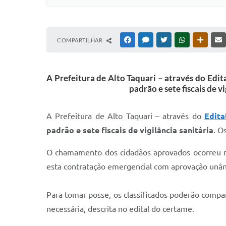
COMPARTILHAR
FACEBOOK
MESSENGER
TWITTER
WHATSAPP
OUTRAS
A Prefeitura de Alto Taquari – através do Edi
padrão e sete fiscais de v
A Prefeitura de Alto Taquari – através do
Edita
padrão e sete fiscais de vigilância sanitária
. O
O chamamento dos cidadãos aprovados ocorreu ne
esta contratação emergencial com aprovação unâni
Para tomar posse, os classificados poderão compa
necessária, descrita no edital do certame.