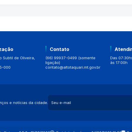
ização
Contato
Atendi
 Subtil de Oliveira,
(66) 99937-0499 (somente
Das 07:30hs
ligação)
às 17:00h
5-000
contato@altotaquari.mt.gov.br
iços e notícias da cidade.