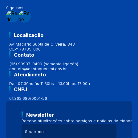
Siga-nos
Localização
Av. Macario Subtil de Oliveira, 848
CEP: 78785-000
Contato
(66) 99937-0499 (somente ligação)
contato@altotaquari.mt.gov.br
Atendimento
Das 07:30hs às 11:30hs - 13:00h às 17:00h
CNPJ
01.362.680/0001-56
Newsletter
Receba atualizações sobre serviços e notícias da cidade.