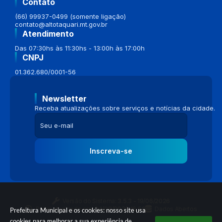
Contato
(66) 99937-0499 (somente ligação)
contato@altotaquari.mt.gov.br
Atendimento
Das 07:30hs às 11:30hs - 13:00h às 17:00h
CNPJ
01.362.680/0001-56
Newsletter
Receba atualizações sobre serviços e notícias da cidade.
Inscreva-se
Versão do Sistema:
3.5.3 - 19/06/2026
Portal atualizado em:
04/08/2026 16:58
Dados Abertos
Prefeitura Municipal e os cookies: nosso site usa
cookies para melhorar a sua experiência de