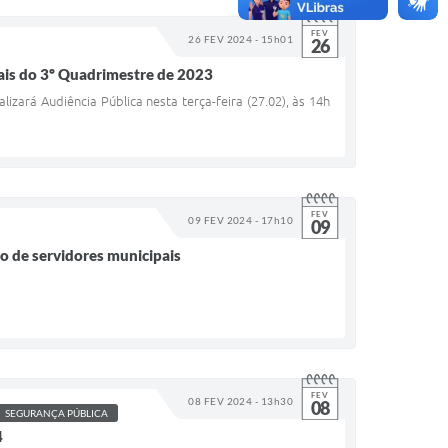
FEV
26 FEV 2024 - 15h01
26
ais do 3º Quadrimestre de 2023
izará Audiência Pública nesta terça-feira (27.02), às 14h
FEV
09 FEV 2024 - 17h10
09
o de servidores municipais
FEV
08 FEV 2024 - 13h30
08
SEGURANÇA PÚBLICA
4