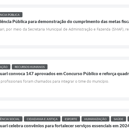
NCIA PÚBLICA
diência Pública para demonstração do cumprimento das metas fisc
ari, por meio da Secretaria Municipal de Administração e Fazenda (SMAF), real
AÇÃO
RECURSOS HUMANOS
quari convoca 147 aprovados em Concurso Público e reforça quadr
 profissionais foram chamados para integrar o time do município.
TÊNCIA SOCIAL
CIDADANIA E JUSTIÇA
ESPORTE
HUMANIZAÇÃO
SAÚDE
quari celebra convênios para fortalecer serviços essenciais em 202