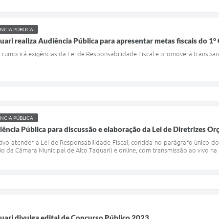
NCIA PÚBLICA
quari realiza Audiência Pública para apresentar metas fiscais do 
e cumprirá exigências da Lei de Responsabilidade Fiscal e promoverá transpar
NCIA PÚBLICA
iência Pública para discussão e elaboração da Lei de Diretrizes Or
tivo atender a Lei de Responsabilidade Fiscal, contida no parágrafo único d
rio da Câmara Municipal de Alto Taquari) e online, com transmissão ao vivo na
quari divulga edital de Concurso Público 2023