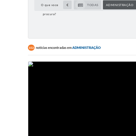
O que voce
TODAS
ADMINISTRAÇÃO
procura?
notícias encontradas em
ADMINISTRAÇÃO
102