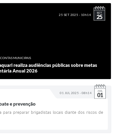
SET
25 SET 2025 - 10h14
25
CONTAS MUNICIPAIS
aquari realiza audiências públicas sobre metas
entária Anual 2026
JUL
01 JUL 2025 - 08h14
01
mbate e prevenção
 para preparar brigadistas locais diante dos riscos de