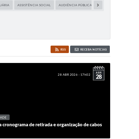
UÁRIA
ASSISTÊNCIA SOCIAL
AUDIÊNCIA PÚBLICA
CAPACITAÇÃO
CIDA
RSS
RECEBA NOTÍCIAS
ABR
28 ABR 2026 - 17h02
28
DADE
a cronograma de retirada e organização de cabos