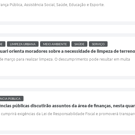
nça Pública, Assistência Social, Saúde, Educação e Esporte.
DE
LIMPEZA URBANA
MEIO AMBIENTE
SAÚDE
SERVIÇO
quari orienta moradores sobre a necessidade de limpeza de terren
 de março para realizar limpeza. O descumprimento pode resultar em multa
NCIA PÚBLICA
ncias públicas discutirão assuntos da área de finanças, nesta quar
e cumprirá exigências da Lei de Responsabilidade Fiscal e promoverá transpar