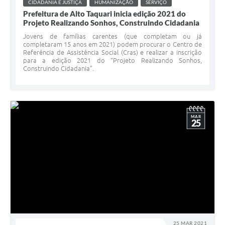
CIDADANIA E JUSTIÇA
HUMANIZAÇÃO
SERVIÇO
Prefeitura de Alto Taquari inicia edição 2021 do
Projeto Realizando Sonhos, Construindo Cidadania
Jovens de famílias carentes (que completam ou já
completaram 15 anos em 2021) podem procurar o Centro de
Referência de Assistência Social (Cras) e realizar a inscrição
para a edição 2021 do “Projeto Realizando Sonhos,
Construindo Cidadania”.
MAR
25
25 MAR 2021