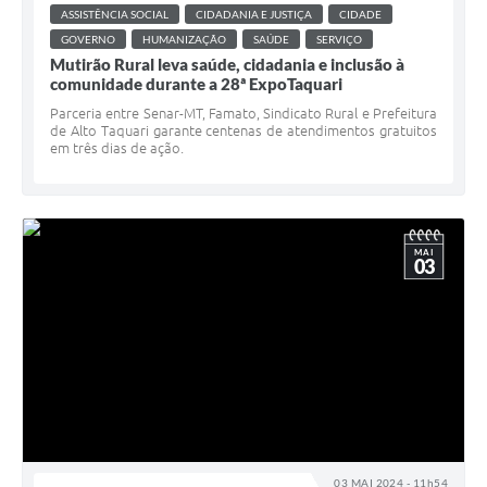
ASSISTÊNCIA SOCIAL
CIDADANIA E JUSTIÇA
CIDADE
GOVERNO
HUMANIZAÇÃO
SAÚDE
SERVIÇO
Mutirão Rural leva saúde, cidadania e inclusão à
comunidade durante a 28ª ExpoTaquari
Parceria entre Senar-MT, Famato, Sindicato Rural e Prefeitura
de Alto Taquari garante centenas de atendimentos gratuitos
em três dias de ação.
MAI
03
03 MAI 2024 - 11h54