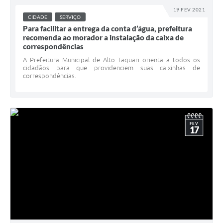
19 FEV 2021
CIDADE
SERVIÇO
Para facilitar a entrega da conta d’água, prefeitura
recomenda ao morador a instalação da caixa de
correspondências
A Prefeitura Municipal de Alto Taquari orienta a todos os
cidadãos para que providenciem suas caixinhas de
correspondências.
FEV
17