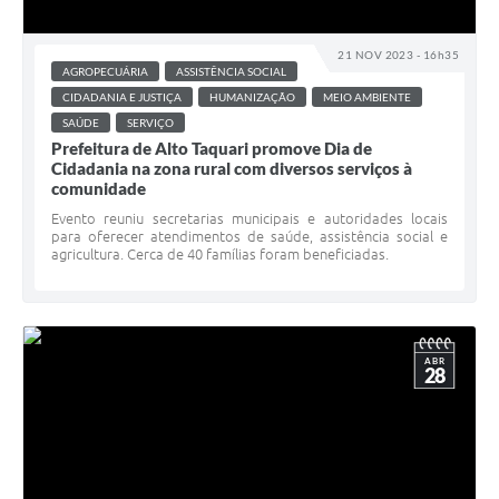
21 NOV 2023 - 16h35
AGROPECUÁRIA
ASSISTÊNCIA SOCIAL
CIDADANIA E JUSTIÇA
HUMANIZAÇÃO
MEIO AMBIENTE
SAÚDE
SERVIÇO
Prefeitura de Alto Taquari promove Dia de
Cidadania na zona rural com diversos serviços à
comunidade
Evento reuniu secretarias municipais e autoridades locais
para oferecer atendimentos de saúde, assistência social e
agricultura. Cerca de 40 famílias foram beneficiadas.
ABR
28