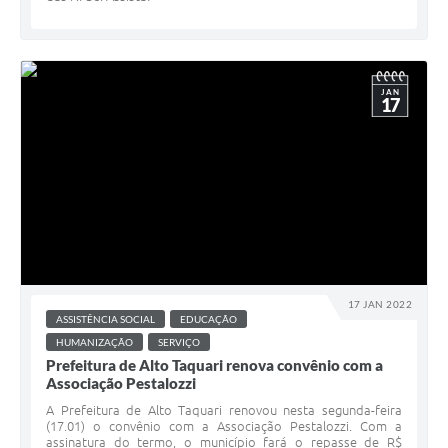
JAN
17
17 JAN 2022
ASSISTÊNCIA SOCIAL
EDUCAÇÃO
HUMANIZAÇÃO
SERVIÇO
Prefeitura de Alto Taquari renova convênio com a
Associação Pestalozzi
A Prefeitura de Alto Taquari renovou nesta segunda-feira
(17.01) o convênio com a Associação Pestalozzi. Com a
assinatura do termo, o município fará o repasse de R$