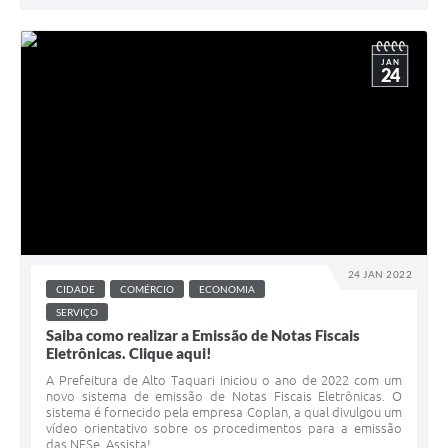
JAN
24
24 JAN 2022
CIDADE
COMÉRCIO
ECONOMIA
SERVIÇO
Saiba como realizar a Emissão de Notas Fiscais
Eletrônicas. Clique aqui!
A Prefeitura de Alto Taquari iniciou o ano de 2022 com um
novo sistema de emissão de Notas Fiscais Eletrônicas. O
sistema é fornecido pela empresa Coplan, a qual divulgou um
vídeo orientativo sobre os procedimentos para a emissão
das NFSe. Assista!