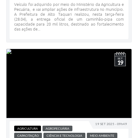
Veículo foi adquirido por meio do Ministério da Agricultura e
Pecuária, e vai ampliar ações de infraestrutura no município.
A Prefeitura de Alto Taquari realizou, nesta terça-feira
(28.04), a entrega oficial de um caminhão-pipa com
capacidade para 20 mil litros, destinado ao fortalecimento
das ações de...
SET
19
19 SET 2025 - 09h49
AGRICULTURA
AGROPECUÁRIA
CAPACITAÇÃO
CIÊNCIA E TECNOLOGIA
MEIO AMBIENTE