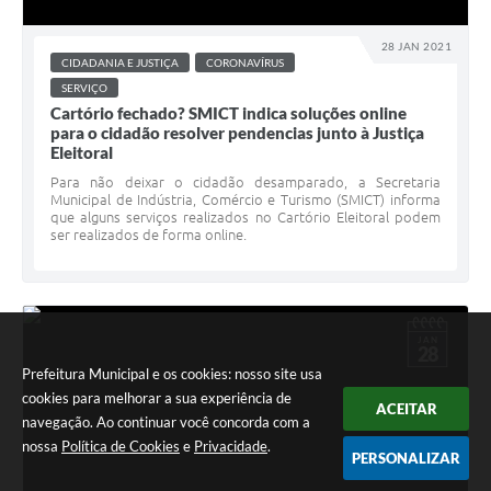
28 JAN 2021
CIDADANIA E JUSTIÇA
CORONAVÍRUS
SERVIÇO
Cartório fechado? SMICT indica soluções online
para o cidadão resolver pendencias junto à Justiça
Eleitoral
Para não deixar o cidadão desamparado, a Secretaria
Municipal de Indústria, Comércio e Turismo (SMICT) informa
que alguns serviços realizados no Cartório Eleitoral podem
ser realizados de forma online.
JAN
28
Prefeitura Municipal e os cookies: nosso site usa
cookies para melhorar a sua experiência de
ACEITAR
navegação. Ao continuar você concorda com a
nossa
Política de Cookies
e
Privacidade
.
PERSONALIZAR