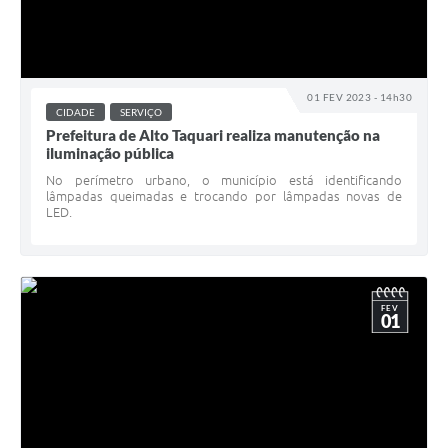
01 FEV 2023 - 14h30
CIDADE
SERVIÇO
Prefeitura de Alto Taquari realiza manutenção na
iluminação pública
No perímetro urbano, o município está identificando
lâmpadas queimadas e trocando por lâmpadas novas de
LED.
FEV
01