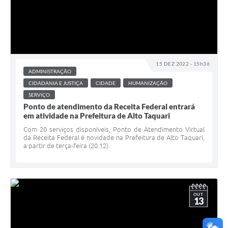
15 DEZ 2022 - 15h36
ADMINISTRAÇÃO
CIDADANIA E JUSTIÇA
CIDADE
HUMANIZAÇÃO
SERVIÇO
Ponto de atendimento da Receita Federal entrará
em atividade na Prefeitura de Alto Taquari
Com 20 serviços disponíveis, Ponto de Atendimento Virtual
da Receita Federal é novidade na Prefeitura de Alto Taquari,
a partir de terça-feira (20.12).
OUT
13