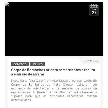
ABR
27
27 ABR 2022
COMÉRCIO
SERVIÇO
Corpo de Bombeiros orienta comerciantes e realiza
a emissão de alvarás
Nessa terça-feira (26.04), em Alto Taquari, representantes do
Corpo de Bombeiros de Mato Grosso realizaram um
momento de orientações e de emissão de alvarás de
regularização. A Prefeitura de Alto Taquari ofereceu o
suporte para que as atividades necessárias fossem
desenvolvidas.