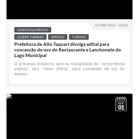
04 ABR 2023 - 16h20
DESENVOLVIMENTO
LAZER E TURÍSMO
SERVIÇO
TURÍSMO
Prefeitura de Alto Taquari divulga edital para
concessão de uso do Restaurante e Lanchonete do
Lago Municipal
O processo licitatório será na modalidade de "concorrência
pública", tipo "maior oferta", para concessão de uso do
espaço.
FEV
01