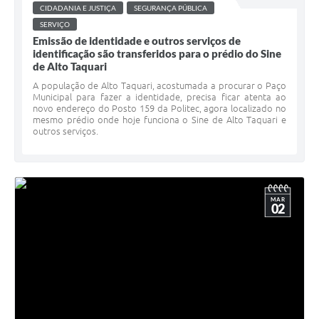
CIDADANIA E JUSTIÇA
SEGURANÇA PÚBLICA
SERVIÇO
Emissão de identidade e outros serviços de
identificação são transferidos para o prédio do Sine
de Alto Taquari
A população de Alto Taquari, acostumada a procurar o Paço
Municipal para fazer a identidade, precisa ficar atenta ao
novo endereço do Posto 159 da Politec, agora localizado no
mesmo prédio onde hoje funciona o Sine de Alto Taquari e
outros serviços.
MAR
02