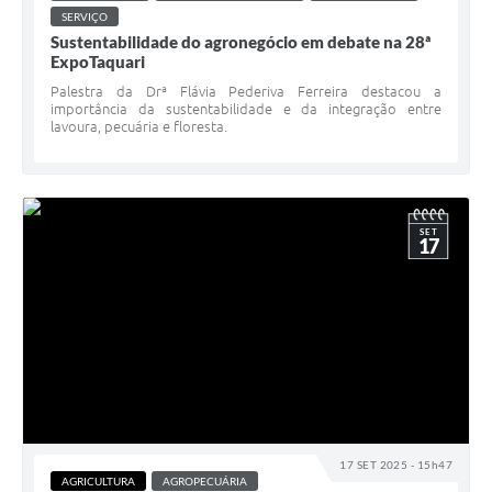
SERVIÇO
Sustentabilidade do agronegócio em debate na 28ª
ExpoTaquari
Palestra da Drª Flávia Pederiva Ferreira destacou a
importância da sustentabilidade e da integração entre
lavoura, pecuária e floresta.
SET
17
17 SET 2025 - 15h47
AGRICULTURA
AGROPECUÁRIA