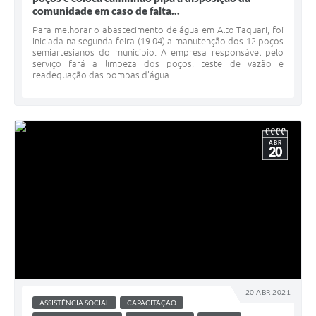
comunidade em caso de falta...
Para melhorar o abastecimento de água em Alto Taquari, foi
iniciada na segunda-feira (19.04) a manutenção dos 12 poços
semiartesianos do município. A empresa responsável pelo
serviço fará a limpeza dos poços, teste de vazão e
readequação das bombas d’água.
ABR
20
20 ABR 2021
ASSISTÊNCIA SOCIAL
CAPACITAÇÃO