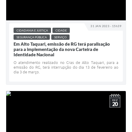
31 JAN 2023 - 15h39
CIDADANIA E JUSTIÇA
CIDADE
SEGURANÇA PÚBLICA
SERVIÇO
Em Alto Taquari, emissão de RG terá paralisação
para a implementação da nova Carteira de
Identidade Nacional
O atendimento realizado no Cras de Alto Taquari, para a
emissão do RG, terá interrupção do dia 13 de fevereiro ao
dia 3 de março.
DEZ
20