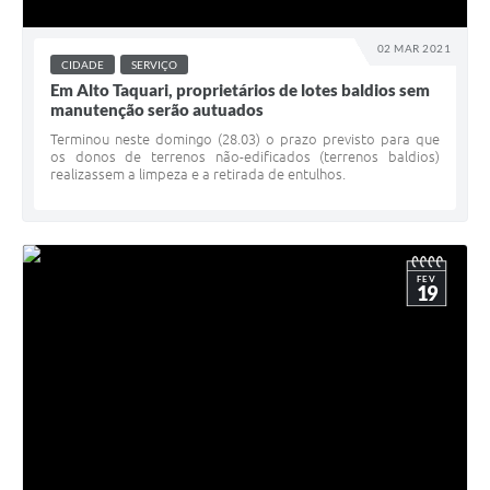
02 MAR 2021
CIDADE
SERVIÇO
Em Alto Taquari, proprietários de lotes baldios sem
manutenção serão autuados
Terminou neste domingo (28.03) o prazo previsto para que
os donos de terrenos não-edificados (terrenos baldios)
realizassem a limpeza e a retirada de entulhos.
FEV
19