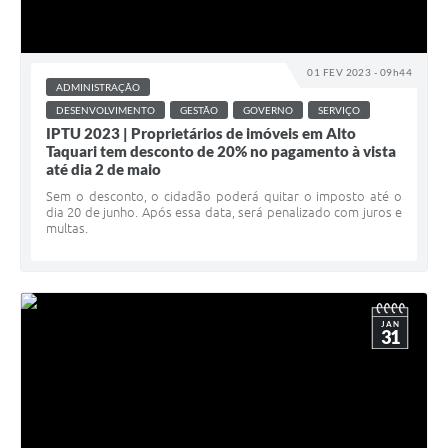
01 FEV 2023 - 09h44
ADMINISTRAÇÃO
DESENVOLVIMENTO
GESTÃO
GOVERNO
SERVIÇO
IPTU 2023 | Proprietários de imóveis em Alto
Taquari tem desconto de 20% no pagamento à vista
até dia 2 de maio
Sem o desconto, o cidadão poderá quitar o imposto até o
dia 20 de junho. Após essa data, será penalizado com juros e
multas.
JAN
31