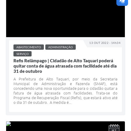
13 OUT 2022 - 14h34
ABASTECIMENTO
ADMINISTRAÇÃO
SERVIÇO
Refis Relâmpago | Cidadão de Alto Taquari poderá
quitar conta de água atrasada com facilidade até dia
31 de outubro
A Prefeitura de Alto Taquari, por meio da Secretaria
Municipal de Administração e Fazenda (SMAF), está
concedendo uma nova oportunidade para o cidadão quitar a
fatura de água atrasada com facilidades. Trata-se do
Programa de Recuperação Fiscal (Refis), que estará ativo até
o dia 31 de outubro. A medida é...
SET