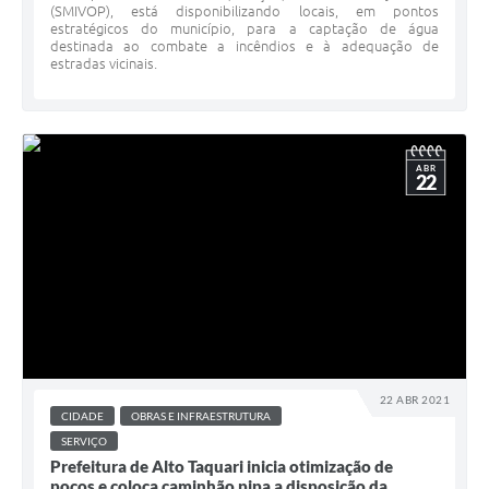
(SMIVOP), está disponibilizando locais, em pontos
estratégicos do município, para a captação de água
destinada ao combate a incêndios e à adequação de
estradas vicinais.
ABR
22
22 ABR 2021
CIDADE
OBRAS E INFRAESTRUTURA
SERVIÇO
Prefeitura de Alto Taquari inicia otimização de
poços e coloca caminhão pipa a disposição da