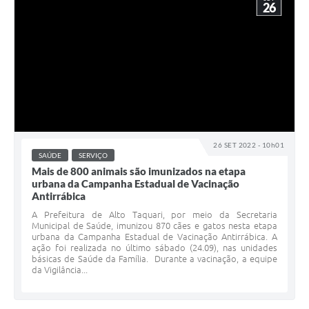
26
26 SET 2022 - 10h01
SAÚDE
SERVIÇO
Mais de 800 animais são imunizados na etapa
urbana da Campanha Estadual de Vacinação
Antirrábica
A Prefeitura de Alto Taquari, por meio da Secretaria
Municipal de Saúde, imunizou 870 cães e gatos nesta etapa
urbana da Campanha Estadual de Vacinação Antirrábica. A
ação foi realizada no último sábado (24.09), nas unidades
básicas de Saúde da Família. Durante a vacinação, a equipe
da Vigilância...