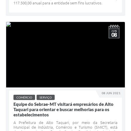
117.500,00 anual para a entidade sem fins lucrativos.
JUN
08
08 JUN 2021
COMÉRCIO
SERVIÇO
Equipe do Sebrae-MT visitará empresários de Alto
Taquari para orientar e buscar melhorias para os
estabelecimentos
A Prefeitura de Alto Taquari, por meio da Secretaria
Municipal de Indústria, Comércio e Turismo (SMICT), está