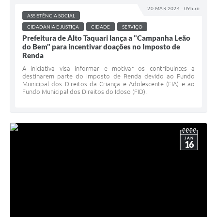
20 MAR 2024 - 09h56
ASSISTÊNCIA SOCIAL
CIDADANIA E JUSTIÇA
CIDADE
SERVIÇO
Prefeitura de Alto Taquari lança a "Campanha Leão
do Bem" para incentivar doações no Imposto de
Renda
A iniciativa visa informar e motivar os contribuintes a
destinarem parte do Imposto de Renda devido ao Fundo
Municipal dos Direitos da Criança e Adolescente (FIA) e ao
Fundo Municipal dos Direitos do Idoso (FID).
JAN
16