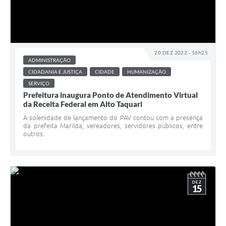
20 DEZ 2022 - 16h25
ADMINISTRAÇÃO
CIDADANIA E JUSTIÇA
CIDADE
HUMANIZAÇÃO
SERVIÇO
Prefeitura inaugura Ponto de Atendimento Virtual
da Receita Federal em Alto Taquari
A solenidade de lançamento do PAV contou com a presença
da prefeita Marilda, vereadores, servidores públicos, entre
outros.
DEZ
15