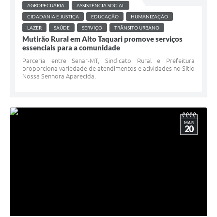
AGROPECUÁRIA
ASSISTÊNCIA SOCIAL
CIDADANIA E JUSTIÇA
EDUCAÇÃO
HUMANIZAÇÃO
LAZER
SAÚDE
SERVIÇO
TRÂNSITO URBANO
Mutirão Rural em Alto Taquari promove serviços
essenciais para a comunidade
Parceria entre Senar-MT, Sindicato Rural e Prefeitura
proporciona variedade de atendimentos e atividades no Sítio
Nossa Senhora Aparecida.
MAR
20