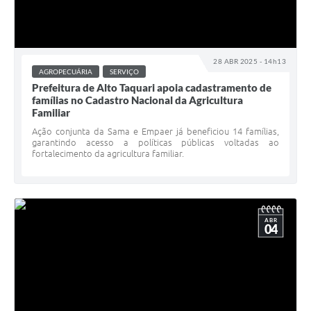
28 ABR 2025 - 14h13
AGROPECUÁRIA
SERVIÇO
Prefeitura de Alto Taquari apoia cadastramento de
famílias no Cadastro Nacional da Agricultura
Familiar
Ação conjunta da Sama e Empaer já beneficiou 14 famílias,
garantindo acesso a políticas públicas voltadas ao
fortalecimento da agricultura familiar.
ABR
04