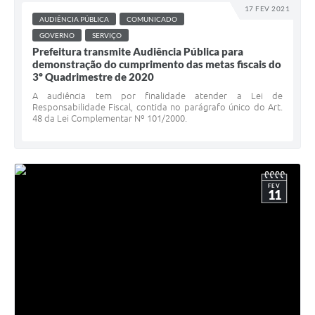
17 FEV 2021
AUDIÊNCIA PÚBLICA
COMUNICADO
GOVERNO
SERVIÇO
Prefeitura transmite Audiência Pública para
demonstração do cumprimento das metas fiscais do
3º Quadrimestre de 2020
A audiência tem por finalidade atender a Lei de
Responsabilidade Fiscal, contida no parágrafo único do Art.
48 da Lei Complementar Nº 101/2000.
FEV
11