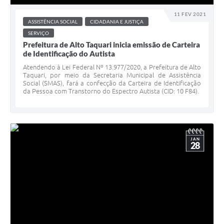
11 FEV 2021
ASSISTÊNCIA SOCIAL
CIDADANIA E JUSTIÇA
SERVIÇO
Prefeitura de Alto Taquari inicia emissão de Carteira
de Identificação do Autista
Atendendo à Lei Federal Nº 13.977/2020, a Prefeitura de Alto
Taquari, por meio da Secretaria Municipal de Assistência
Social (SMAS), fará a confecção da Carteira de Identificação
da Pessoa com Transtorno do Espectro Autista (CID: 10 F84).
JAN
28