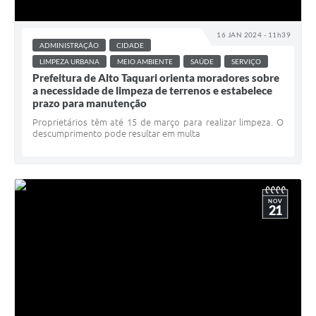
16 JAN 2024 - 11h39
ADMINISTRAÇÃO
CIDADE
LIMPEZA URBANA
MEIO AMBIENTE
SAÚDE
SERVIÇO
Prefeitura de Alto Taquari orienta moradores sobre
a necessidade de limpeza de terrenos e estabelece
prazo para manutenção
Proprietários têm até 15 de março para realizar limpeza. O
descumprimento pode resultar em multa
NOV
21