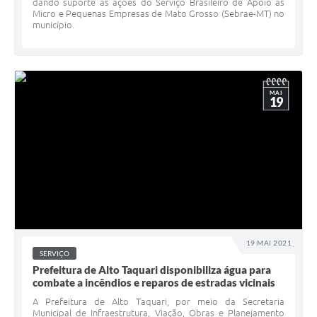
dando suporte às ações do Serviço Brasileiro de Apoio às
Micro e Pequenas Empresas de Mato Grosso (Sebrae-MT) no
município.
MAI
19
19 MAI 2021
SERVIÇO
Prefeitura de Alto Taquari disponibiliza água para
combate a incêndios e reparos de estradas vicinais
A Prefeitura de Alto Taquari, por meio da Secretaria
Municipal de Infraestrutura, Viação, Obras e Planejamento