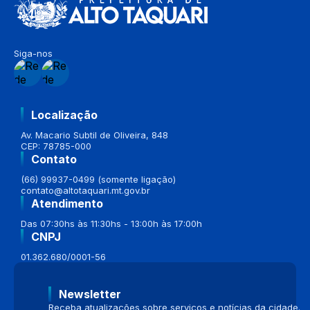
Siga-nos
Localização
Av. Macario Subtil de Oliveira, 848
CEP: 78785-000
Contato
(66) 99937-0499 (somente ligação)
contato@altotaquari.mt.gov.br
Atendimento
Das 07:30hs às 11:30hs - 13:00h às 17:00h
CNPJ
01.362.680/0001-56
Newsletter
Receba atualizações sobre serviços e notícias da cidade.