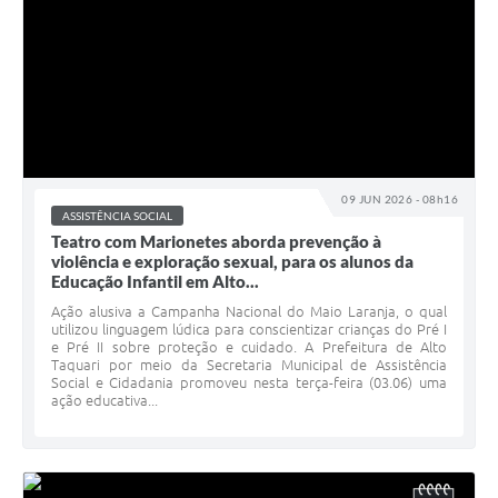
09 JUN 2026 - 08h16
ASSISTÊNCIA SOCIAL
Teatro com Marionetes aborda prevenção à
violência e exploração sexual, para os alunos da
Educação Infantil em Alto...
Ação alusiva a Campanha Nacional do Maio Laranja, o qual
utilizou linguagem lúdica para conscientizar crianças do Pré I
e Pré II sobre proteção e cuidado. A Prefeitura de Alto
Taquari por meio da Secretaria Municipal de Assistência
Social e Cidadania promoveu nesta terça-feira (03.06) uma
ação educativa...