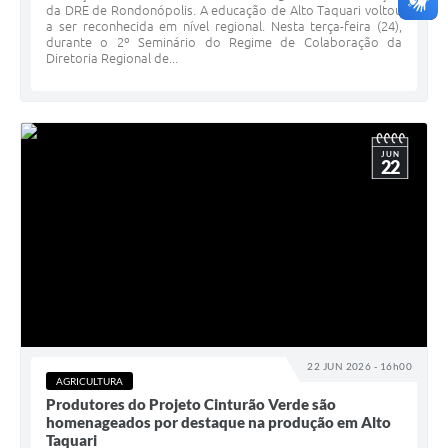
da DRE de Rondonópolis. A educação de Alto Taquari voltou
a ser reconhecida em nível regional. Nesta terça-feira (24),
durante o 2º Seminário do Regime de Colaboração da
Diretoria Regional de...
JUN
22
22 JUN 2026 - 16h00
AGRICULTURA
Produtores do Projeto Cinturão Verde são
homenageados por destaque na produção em Alto
Taquari