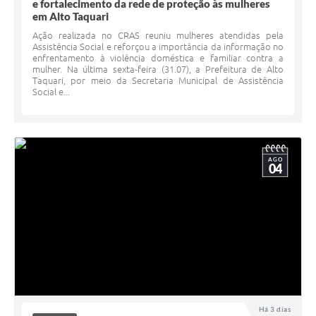
e fortalecimento da rede de proteção às mulheres
em Alto Taquari
Ação realizada no CRAS reuniu mulheres atendidas pela
Assistência Social e reforçou a importância da informação no
enfrentamento à violência doméstica e familiar contra a
mulher. Na última sexta-feira (31.07), a Prefeitura de Alto
Taquari, por meio da Secretaria Municipal de Assistência
Social e...
AGO
04
Há 3 dias