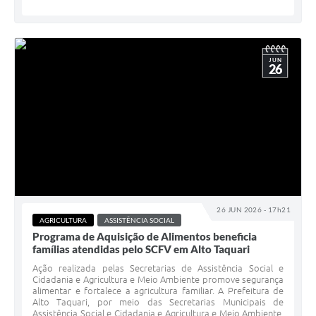
JUN
26
26 JUN 2026 - 17h21
AGRICULTURA
ASSISTÊNCIA SOCIAL
Programa de Aquisição de Alimentos beneficia
famílias atendidas pelo SCFV em Alto Taquari
Ação realizada pelas Secretarias de Assistência Social e
Cidadania e Agricultura e Meio Ambiente promove segurança
alimentar e fortalece a agricultura familiar. A Prefeitura de
Alto Taquari, por meio das Secretarias Municipais de
Assistência Social e Cidadania e Agricultura e Meio Ambiente,