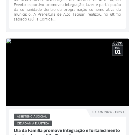
Evento esportivo promoveu integração, lazer e participação
da comunidade dentro da programação comemorativa do
município. A Prefeitura de Alto Taquari realizou, no último
sábado (30), a Corrida...
JUN
01
01 JUN 2026 - 15h51
ASSISTÊNCIA SOCIAL
CIDADANIA E JUSTIÇA
Dia da Família promove integração e fortalecimento