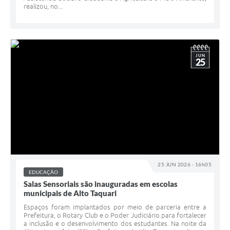
realizou, no...
JUN
25
25 JUN 2026 - 16h05
EDUCAÇÃO
Salas Sensoriais são inauguradas em escolas
municipais de Alto Taquari
Espaços foram implantados por meio de parceria entre a
Prefeitura, o Rotary Club e o Poder Judiciário para fortalecer
a inclusão e o desenvolvimento dos estudantes. Na noite da