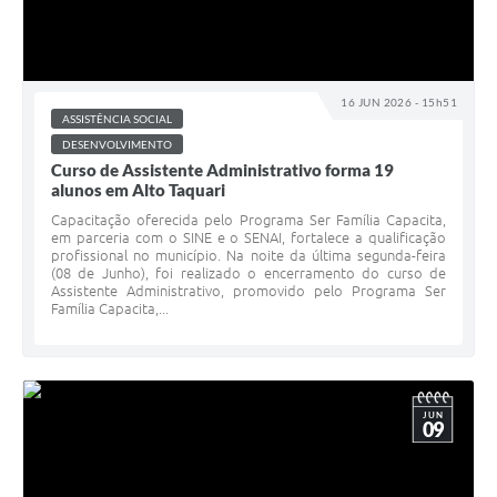
16 JUN 2026 - 15h51
ASSISTÊNCIA SOCIAL
DESENVOLVIMENTO
Curso de Assistente Administrativo forma 19
alunos em Alto Taquari
Capacitação oferecida pelo Programa Ser Família Capacita,
em parceria com o SINE e o SENAI, fortalece a qualificação
profissional no município. Na noite da última segunda-feira
(08 de Junho), foi realizado o encerramento do curso de
Assistente Administrativo, promovido pelo Programa Ser
Família Capacita,...
JUN
09