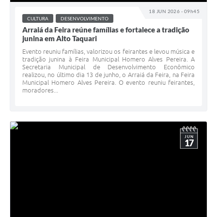
18 JUN 2026 - 09h45
CULTURA
DESENVOLVIMENTO
Arraiá da Feira reúne famílias e fortalece a tradição
junina em Alto Taquari
Evento reuniu famílias, valorizou os feirantes e levou música e
tradição junina à Feira Municipal Homero Alves Pereira. A
Secretaria Municipal de Desenvolvimento Econômico
realizou, no último dia 13 de junho, o Arraiá da Feira, na Feira
Municipal Homero Alves Pereira. O evento reuniu feirantes,
moradores...
JUN
17