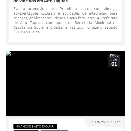
de vínculos em Alto Taquari
Evento promovido pela Prefeitura contou com almoço,
apresentações culturais e atividades de integração para
crianças, adolescentes, idosos e seus familiares. A Prefeitura
de Alto Taquari, com apoio da Secretaria Municipal de
Assistência Social e Cidadania, realizou no último sábado
(30.05) o Dia da...
JUN
01
01 JUN 2026 - 15h16
40 ANOS DE ALTO TAQUARI