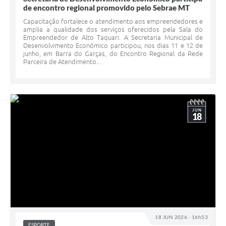
de encontro regional promovido pelo Sebrae MT
Capacitação fortalece o atendimento aos empreendedores e
amplia a qualidade dos serviços oferecidos pela Sala do
Empreendedor de Alto Taquari. A Secretaria Municipal de
Desenvolvimento Econômico participou, nos dias 11 e 12 de
junho, em Barra do Garças, do Encontro Regional da Rede
Parceira de Atendimento...
JUN
18
18 JUN 2026 - 16h53
ESPORTE