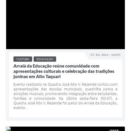
07 JUL 2026 - 16h05
CULTURA
EDUCAÇÃO
Arraiá da Educação reúne comunidade com
apresentações culturais e celebração das tradições
juninas em Alto Taquari
Evento realizado na Quadra José Ildo V. Rezende contou com
apresentações das escolas municipais, quadrilha junina e
atrações musicais, promovendo integração entre estudantes,
famílias e comunidade. Na última sexta-feira (03.07), a
Quadra José Ildo V. Rezende foi palco do Arraiá da Educação,
evento...