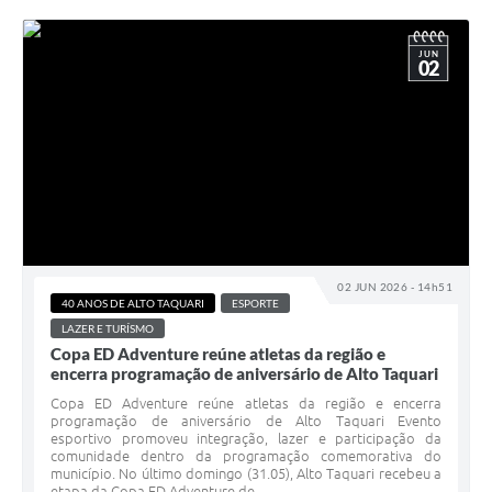
JUN
02
02 JUN 2026 - 14h51
40 ANOS DE ALTO TAQUARI
ESPORTE
LAZER E TURÍSMO
Copa ED Adventure reúne atletas da região e
encerra programação de aniversário de Alto Taquari
Copa ED Adventure reúne atletas da região e encerra
programação de aniversário de Alto Taquari Evento
esportivo promoveu integração, lazer e participação da
comunidade dentro da programação comemorativa do
município. No último domingo (31.05), Alto Taquari recebeu a
etapa da Copa ED Adventure de...