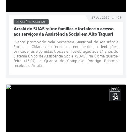
17 JUL 2026 - 14h09
ASSISTÊNCIA SOCIAL
Arraiá do SUAS reúne famílias e fortalece o acesso
aos serviços da Assistência Social em Alto Taquari
Evento promovido pela Secretaria Municipal de Assistência
Social e Cidadania ofereceu atendimentos, orientações,
brincadeiras e comidas típicas em celebração aos 21 anos do
Sistema Único de Assistência Social (SUAS). Na última quarta-
feira (15.07), a Quadra do Complexo Rodrigo Briancini
recebeu o Arraiá...
JUL
14