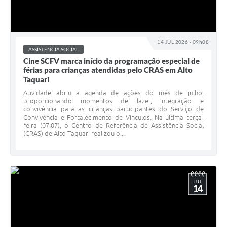
14 JUL 2026 - 09h08
ASSISTÊNCIA SOCIAL
Cine SCFV marca início da programação especial de
férias para crianças atendidas pelo CRAS em Alto
Taquari
Atividade abriu a agenda de ações do mês de julho,
proporcionando momentos de lazer, integração e
convivência para as crianças participantes do Serviço de
Convivência e Fortalecimento de Vínculos. Na última terça-
feira (07.07), o Centro de Referência de Assistência Social
(CRAS) de Alto Taquari realizou o...
JUL
14