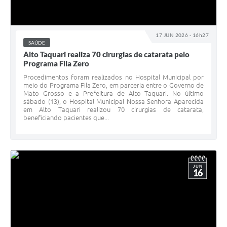
17 JUN 2026 - 16h27
SAÚDE
Alto Taquari realiza 70 cirurgias de catarata pelo
Programa Fila Zero
Procedimentos foram realizados no Hospital Municipal por
meio do Programa Fila Zero, em parceria entre o Governo de
Mato Grosso e a Prefeitura de Alto Taquari. No último
sábado (13), o Hospital Municipal Nossa Senhora Aparecida
em Alto Taquari realizou 70 cirurgias de catarata,
beneficiando pacientes que...
JUN
16