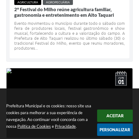
AGRICULTURA
AGROPECUÁRIA
2° Festival do Milho reúne agricultura familiar,
gastronomia e entretenimento em Alto Taquari
Evento movimentou o município durante todo o sábado com
feira de produtores locais, festival gastronômico e show
musical, fortalecendo a cultura e a valorização do campo. A
Prefeitura de Alto Taquari realizou no último sábado (30) o
tradicional Festival do Milho, evento que reuniu moradores,
produtores...
JUN
01
Prefeitura Municipal e os cookies: nosso site usa
cookies para melhorar a sua experiência de
ACEITAR
navegação. Ao continuar você concorda com a
nossa
Política de Cookies
e
Privacidade
.
PERSONALIZAR