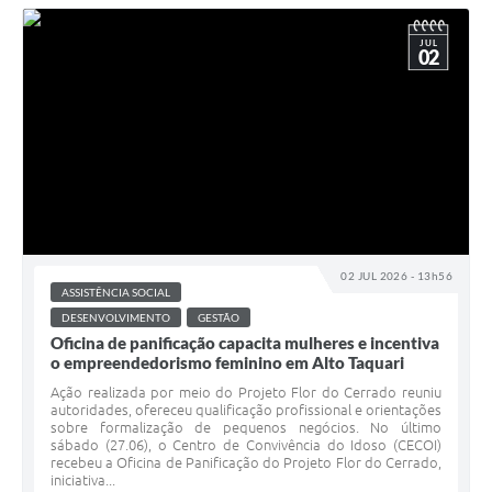
JUL
02
02 JUL 2026 - 13h56
ASSISTÊNCIA SOCIAL
DESENVOLVIMENTO
GESTÃO
Oficina de panificação capacita mulheres e incentiva
o empreendedorismo feminino em Alto Taquari
Ação realizada por meio do Projeto Flor do Cerrado reuniu
autoridades, ofereceu qualificação profissional e orientações
sobre formalização de pequenos negócios. No último
sábado (27.06), o Centro de Convivência do Idoso (CECOI)
recebeu a Oficina de Panificação do Projeto Flor do Cerrado,
iniciativa...