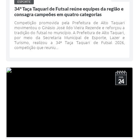
ESPORTE
34ª Taça Taquari de Futsal reúne equipes da região e
consagra campeões em quatro categorias
Competição promovida pela Prefeitura de Alto Taquari
movimentou o Ginásio José Ildo Vieira Rezende e reforçou a
tradição do futsal no município. A Prefeitura de Alto Taquari,
por meio da Secretaria Municipal de Esporte, Lazer e
Turismo, realizou a 34ª Taça Taquari de Futsal 2026,
competição que reuniu...
JUL
24