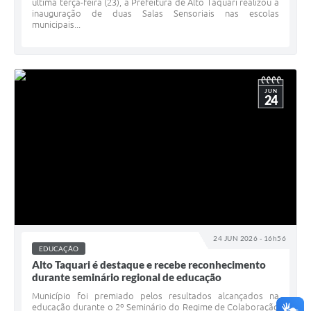
última terça-feira (23), a Prefeitura de Alto Taquari realizou a
inauguração de duas Salas Sensoriais nas escolas
municipais...
JUN
24
24 JUN 2026 - 16h56
EDUCAÇÃO
Alto Taquari é destaque e recebe reconhecimento
durante seminário regional de educação
Município foi premiado pelos resultados alcançados na
educação durante o 2º Seminário do Regime de Colaboração