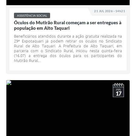
21 JUL 2026 - 14h21
ASSISTÊNCIA SOCIAL
Óculos do Mutirão Rural começam a ser entregues à
população em Alto Taquari
Beneficiários atendidos durante a ação gratuita realizada na
29ª Expotaquari já podem retirar os óculos no Sindicato
Rural de Alto Taquari. A Prefeitura de Alto Taquari, em
parceria com o Sindicato Rural, iniciou nesta quinta-feira
(16.07) a entrega dos óculos para os participantes do
Mutirão Rural...
JUL
17