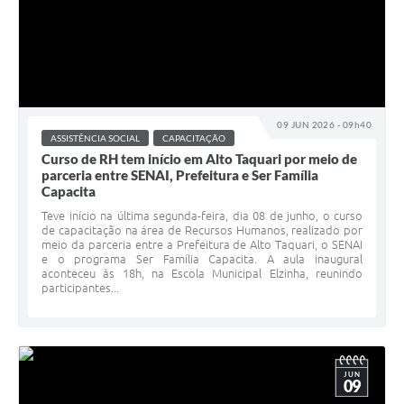
09 JUN 2026 - 09h40
ASSISTÊNCIA SOCIAL
CAPACITAÇÃO
Curso de RH tem início em Alto Taquari por meio de
parceria entre SENAI, Prefeitura e Ser Família
Capacita
Teve início na última segunda-feira, dia 08 de junho, o curso
de capacitação na área de Recursos Humanos, realizado por
meio da parceria entre a Prefeitura de Alto Taquari, o SENAI
e o programa Ser Família Capacita. A aula inaugural
aconteceu às 18h, na Escola Municipal Elzinha, reunindo
participantes...
JUN
09