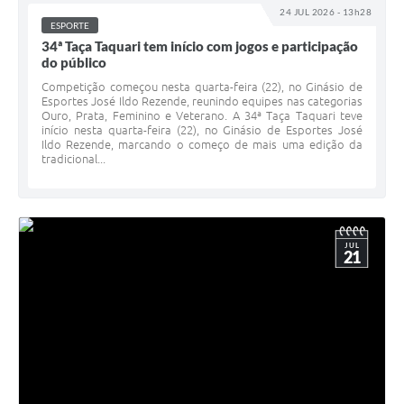
24 JUL 2026 - 13h28
ESPORTE
34ª Taça Taquari tem início com jogos e participação
do público
Competição começou nesta quarta-feira (22), no Ginásio de
Esportes José Ildo Rezende, reunindo equipes nas categorias
Ouro, Prata, Feminino e Veterano. A 34ª Taça Taquari teve
início nesta quarta-feira (22), no Ginásio de Esportes José
Ildo Rezende, marcando o começo de mais uma edição da
tradicional...
JUL
21