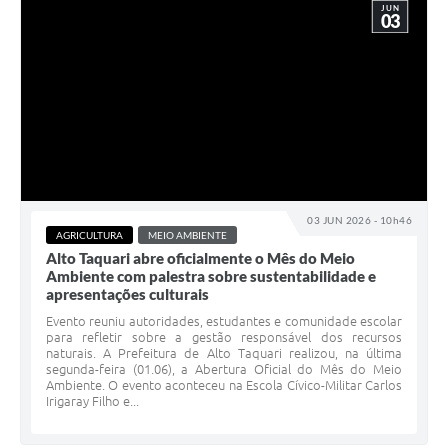
JUN
03
03 JUN 2026 - 10h46
AGRICULTURA
MEIO AMBIENTE
Alto Taquari abre oficialmente o Mês do Meio
Ambiente com palestra sobre sustentabilidade e
apresentações culturais
Evento reuniu autoridades, estudantes e comunidade escolar
para refletir sobre a gestão responsável dos recursos
naturais. A Prefeitura de Alto Taquari realizou, na última
segunda-feira (01.06), a Abertura Oficial do Mês do Meio
Ambiente. O evento aconteceu na Escola Cívico-Militar Carlos
Irigaray Filho e...