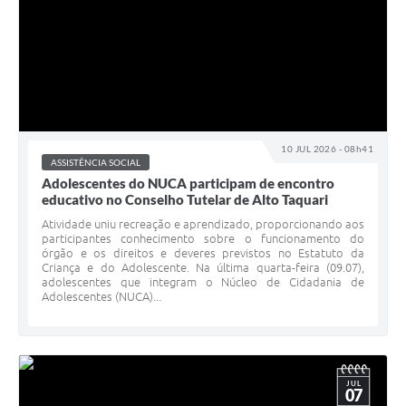
10 JUL 2026 - 08h41
ASSISTÊNCIA SOCIAL
Adolescentes do NUCA participam de encontro
educativo no Conselho Tutelar de Alto Taquari
Atividade uniu recreação e aprendizado, proporcionando aos
participantes conhecimento sobre o funcionamento do
órgão e os direitos e deveres previstos no Estatuto da
Criança e do Adolescente. Na última quarta-feira (09.07),
adolescentes que integram o Núcleo de Cidadania de
Adolescentes (NUCA)...
JUL
07