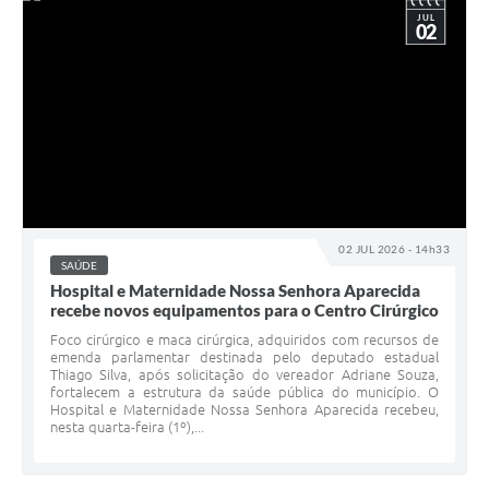
JUL
02
02 JUL 2026 - 14h33
SAÚDE
Hospital e Maternidade Nossa Senhora Aparecida
recebe novos equipamentos para o Centro Cirúrgico
Foco cirúrgico e maca cirúrgica, adquiridos com recursos de
emenda parlamentar destinada pelo deputado estadual
Thiago Silva, após solicitação do vereador Adriane Souza,
fortalecem a estrutura da saúde pública do município. O
Hospital e Maternidade Nossa Senhora Aparecida recebeu,
nesta quarta-feira (1º),...