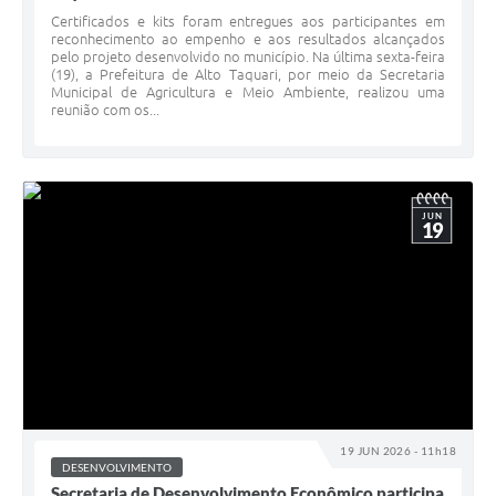
Certificados e kits foram entregues aos participantes em
reconhecimento ao empenho e aos resultados alcançados
pelo projeto desenvolvido no município. Na última sexta-feira
(19), a Prefeitura de Alto Taquari, por meio da Secretaria
Municipal de Agricultura e Meio Ambiente, realizou uma
reunião com os...
JUN
19
19 JUN 2026 - 11h18
DESENVOLVIMENTO
Secretaria de Desenvolvimento Econômico participa