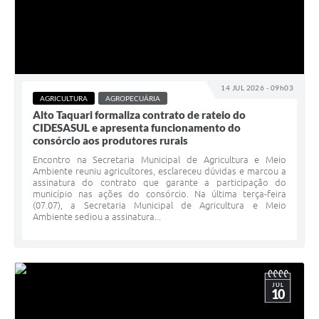
14 JUL 2026 - 09h03
AGRICULTURA
AGROPECUÁRIA
Alto Taquari formaliza contrato de rateio do
CIDESASUL e apresenta funcionamento do
consórcio aos produtores rurais
Encontro na Secretaria Municipal de Agricultura e Meio
Ambiente reuniu agricultores, esclareceu dúvidas e marcou a
assinatura do contrato que garante a participação do
município nas ações do consórcio. Na última terça-feira
(07.07), a Secretaria Municipal de Agricultura e Meio
Ambiente sediou a assinatura...
JUL
10