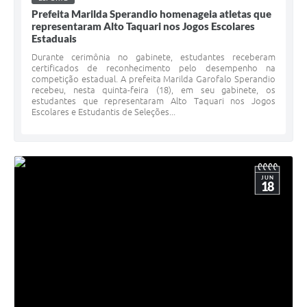
Prefeita Marilda Sperandio homenageia atletas que
representaram Alto Taquari nos Jogos Escolares
Estaduais
Durante cerimônia no gabinete, estudantes receberam
certificados de reconhecimento pelo desempenho na
competição estadual. A prefeita Marilda Garofalo Sperandio
recebeu, nesta quinta-feira (18), em seu gabinete, os
estudantes que representaram Alto Taquari nos Jogos
Escolares e Estudantis de Seleções...
JUN
18