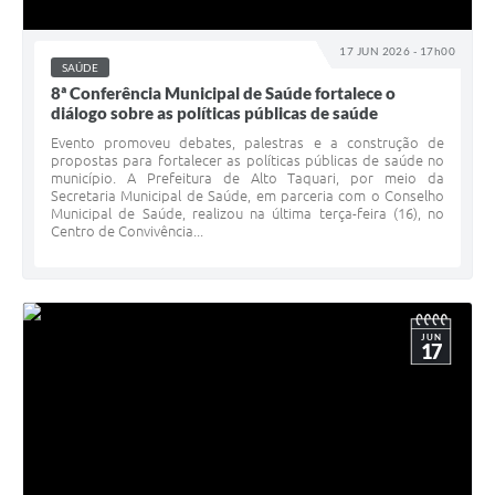
17 JUN 2026 - 17h00
SAÚDE
8ª Conferência Municipal de Saúde fortalece o
diálogo sobre as políticas públicas de saúde
Evento promoveu debates, palestras e a construção de
propostas para fortalecer as políticas públicas de saúde no
município. A Prefeitura de Alto Taquari, por meio da
Secretaria Municipal de Saúde, em parceria com o Conselho
Municipal de Saúde, realizou na última terça-feira (16), no
Centro de Convivência...
JUN
17