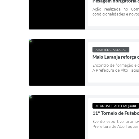
Pesagem obrigatória 
Ação realizada no Comp
condicionalidades e novos 
ASSISTÊNCIA SOCIAL
Maio Laranja reforça 
Encontro de formação e c
A Prefeitura de Alto Taqu
40 ANOS DE ALTO TAQUARI
11º Torneio de Futebo
Evento esportivo promovi
Prefeitura de Alto Taquari