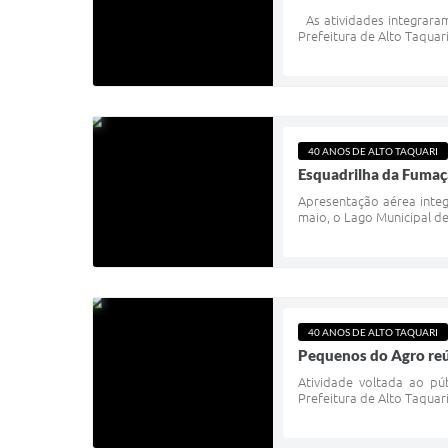
As atividades integraram
Prefeitura de Alto Taquari
40 ANOS DE ALTO TAQUARI
Esquadrilha da Fumaça
Apresentação aérea integ
maio, o Lago Municipal d
40 ANOS DE ALTO TAQUARI
Pequenos do Agro reú
Atividade voltada ao pú
Prefeitura de Alto Taquari