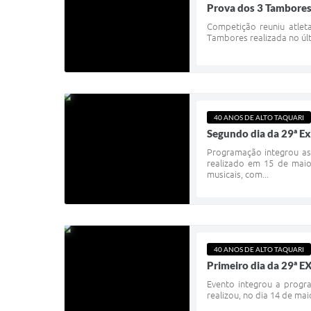
Prova dos 3 Tambores
Competição reuniu atlet
Tambores realizada no últ
40 ANOS DE ALTO TAQUARI
Segundo dia da 29ª Ex
Programação integrou as
realizado em 15 de maio
musicais, com...
40 ANOS DE ALTO TAQUARI
Primeiro dia da 29ª 
Evento integrou a progr
realizou, no dia 14 de ma