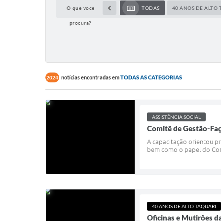
O que voce
TODAS
40 ANOS DE ALTO 
procura?
notícias encontradas em
TODAS AS CATEGORIAS
2024
ASSISTÊNCIA SOCIAL
Comitê de Gestão-Faça
A capacitação orientou pr
bem como o papel do Cons
40 ANOS DE ALTO TAQUARI
Oficinas e Mutirões d