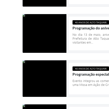
40 ANOS DE ALTO TAQUARI
Programação do aniver
No dia 13 de maio, aniv
Prefeitura de Alto Taqu
visitantes em...
40 ANOS DE ALTO TAQUARI
Programação especial 
Evento integrou as comem
uma Missa em Ação de Gra