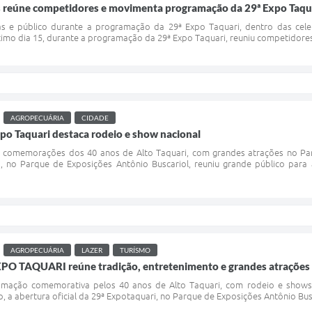
 reúne competidores e movimenta programação da 29ª Expo Taqu
as e público durante a programação da 29ª Expo Taquari, dentro das cele
imo dia 15, durante a programação da 29ª Expo Taquari, reuniu competidores d
AGROPECUÁRIA
CIDADE
po Taquari destaca rodeio e show nacional
 comemorações dos 40 anos de Alto Taquari, com grandes atrações no Par
, no Parque de Exposições Antônio Buscariol, reuniu grande público par
AGROPECUÁRIA
LAZER
TURÍSMO
EXPO TAQUARI reúne tradição, entretenimento e grandes atrações 
amação comemorativa pelos 40 anos de Alto Taquari, com rodeio e shows m
io, a abertura oficial da 29ª Expotaquari, no Parque de Exposições Antônio Bu