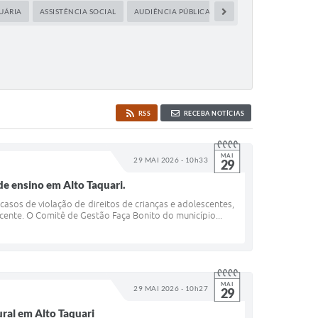
UÁRIA
ASSISTÊNCIA SOCIAL
AUDIÊNCIA PÚBLICA
CAPACITAÇÃO
CIDA
RSS
RECEBA NOTÍCIAS
MAI
29 MAI 2026 - 10h33
29
e ensino em Alto Taquari.
asos de violação de direitos de crianças e adolescentes,
ente. O Comitê de Gestão Faça Bonito do município...
MAI
29 MAI 2026 - 10h27
29
ral em Alto Taquari