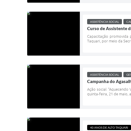
ASSISTÊNCIA SOCIAL
CA
Curso de Assistente d
Capacitação promovida pe
Taquari, por meio da Secr
ASSISTÊNCIA SOCIAL
GE
Campanha do Agasalho 
Ação social “Aquecendo V
quinta-feira, 21 de maio, 
40 ANOS DE ALTO TAQUARI