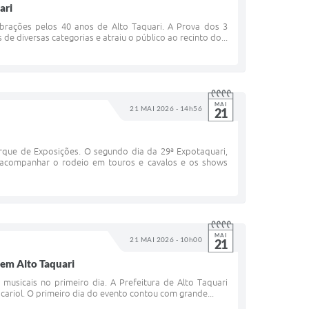
ari
brações pelos 40 anos de Alto Taquari. A Prova dos 3
e diversas categorias e atraiu o público ao recinto do...
MAI
21 MAI 2026 - 14h56
21
que de Exposições. O segundo dia da 29ª Expotaquari,
a acompanhar o rodeio em touros e cavalos e os shows
MAI
21 MAI 2026 - 10h00
21
em Alto Taquari
usicais no primeiro dia. A Prefeitura de Alto Taquari
scariol. O primeiro dia do evento contou com grande...