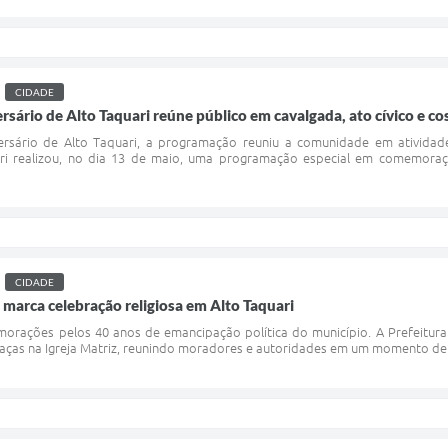
CIDADE
sário de Alto Taquari reúne público em cavalgada, ato cívico e cos
ersário de Alto Taquari, a programação reuniu a comunidade em ativida
ari realizou, no dia 13 de maio, uma programação especial em comemoraç
CIDADE
marca celebração religiosa em Alto Taquari
orações pelos 40 anos de emancipação política do município. A Prefeitura de
ças na Igreja Matriz, reunindo moradores e autoridades em um momento de fé