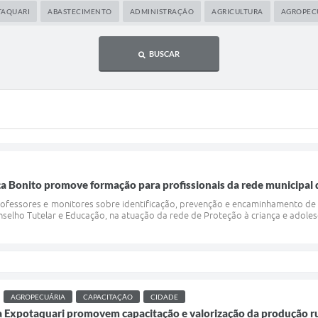
TAQUARI
ABASTECIMENTO
ADMINISTRAÇÃO
AGRICULTURA
AGROPEC
BUSCAR
 Bonito promove formação para profissionais da rede municipal d
ofessores e monitores sobre identificação, prevenção e encaminhamento de c
elho Tutelar e Educação, na atuação da rede de Proteção à criança e adolesc
AGROPECUÁRIA
CAPACITAÇÃO
CIDADE
a Expotaquari promovem capacitação e valorização da produção ru