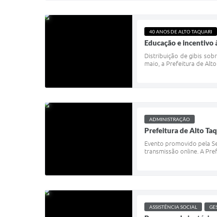
40 ANOS DE ALTO TAQUARI
Educação e incentivo
Distribuição de gibis sob
maio, a Prefeitura de Alto
ADMINISTRAÇÃO
Prefeitura de Alto Taq
Evento promovido pela Sec
transmissão online. A Pref
ASSISTÊNCIA SOCIAL
GE