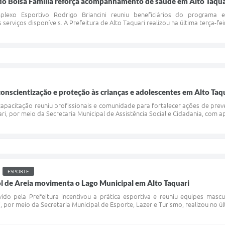
do Bolsa Família reforça acompanhamento de saúde em Alto Taqua
lexo Esportivo Rodrigo Briancini reuniu beneficiários do programa e
serviços disponíveis. A Prefeitura de Alto Taquari realizou na última terça-f
conscientização e proteção às crianças e adolescentes em Alto Taq
apacitação reuniu profissionais e comunidade para fortalecer ações de preve
ari, por meio da Secretaria Municipal de Assistência Social e Cidadania, com
ESPORTE
l de Areia movimenta o Lago Municipal em Alto Taquari
do pela Prefeitura incentivou a prática esportiva e reuniu equipes mascu
, por meio da Secretaria Municipal de Esporte, Lazer e Turismo, realizou no ú