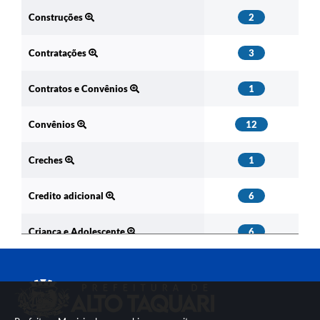
Construções
2
Contratações
3
Contratos e Convênios
1
Convênios
12
Creches
1
Credito adicional
6
Criança e Adolescente
6
Crédito Adic. Suplementar
161
Crédito Suplementar
92