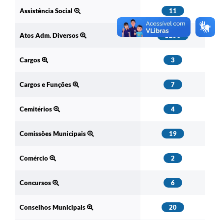
Assistência Social
11
Atos Adm. Diversos
1253
Cargos
3
Cargos e Funções
7
Cemitérios
4
Comissões Municipais
19
Comércio
2
Concursos
6
Conselhos Municipais
20