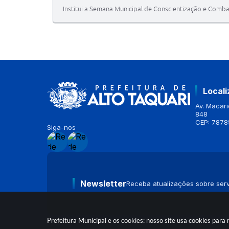
Institui a Semana Municipal de Conscientização e Combat
Local
Av. Macario
848
CEP: 7878
Siga-nos
Newsletter
Receba atualizações sobre serv
Prefeitura Municipal e os cookies: nosso site usa cookies par