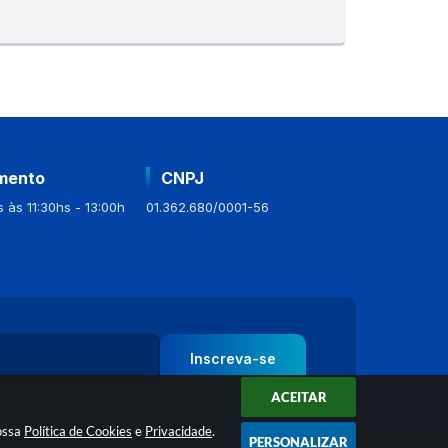
T
E
I
mento
CNPJ
 às 11:30hs - 13:00h
01.362.680/0001-56
Inscreva-se
ACEITAR
nossa
Política de Cookies
e
Privacidade
.
PERSONALIZAR