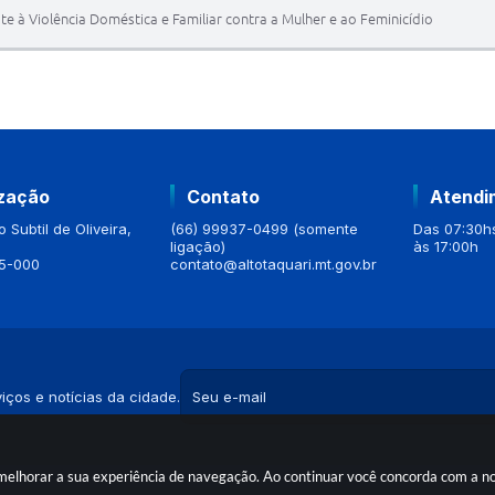
e à Violência Doméstica e Familiar contra a Mulher e ao Feminicídio
ização
Contato
Atendi
 Subtil de Oliveira,
(66) 99937-0499 (somente
Das 07:30hs
ligação)
às 17:00h
5-000
contato@altotaquari.mt.gov.br
iços e notícias da cidade.
a melhorar a sua experiência de navegação. Ao continuar você concorda com a 