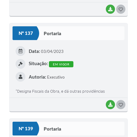
BAIXAR
G
O
S
Nº 137
Portaria
T
E
Data:
03/04/2023
I
Situação:
EM VIGOR
Autoria:
Executivo
“Designa Fiscais da Obra, e dá outras providências
BAIXAR
G
O
S
Nº 139
Portaria
T