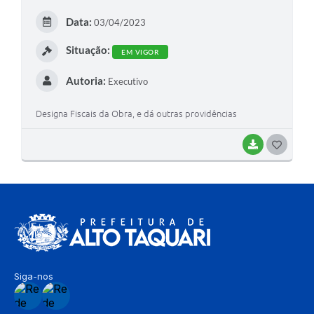
E
Data:
03/04/2023
I
Situação:
EM VIGOR
Autoria:
Executivo
Designa Fiscais da Obra, e dá outras providências
BAIXAR
G
O
S
T
E
I
Siga-nos