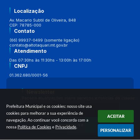
Localização
Av. Macario Subtil de Oliveira, 848
CEP: 78785-000
Contato
(66) 99937-0499 (somente ligação)
contato@altotaquari.mt.gov.br
Atendimento
Das 07:30hs às 11:30hs - 13:00h às 17:00h
CNPJ
01.362.680/0001-56
Newsletter
Receba atualizações sobre serviços e notícias da cidade.
Prefeitura Municipal e os cookies: nosso site usa
cookies para melhorar a sua experiência de
ACEITAR
navegação. Ao continuar você concorda com a
Inscreva-se
nossa
Política de Cookies
e
Privacidade
.
PERSONALIZAR