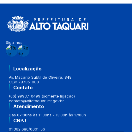
S
T
E
I
Siga-nos
Localização
Av. Macario Subtil de Oliveira, 848
CEP: 78785-000
Contato
(66) 99937-0499 (somente ligação)
contato@altotaquari.mt.gov.br
Atendimento
Das 07:30hs às 11:30hs - 13:00h às 17:00h
CNPJ
01.362.680/0001-56