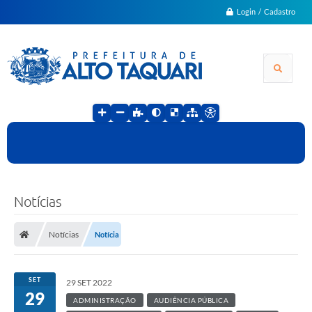
Login / Cadastro
Notícias
A
r
t
Notícias
Notícia
e
:
T
i
SET
29 SET 2022
a
29
g
ADMINISTRAÇÃO
AUDIÊNCIA PÚBLICA
o