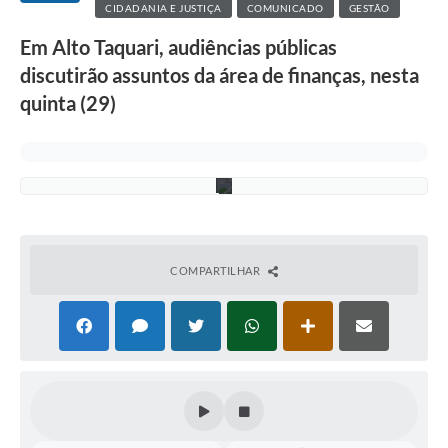
CIDADANIA E JUSTIÇA
COMUNICADO
GESTÃO
G
o
Em Alto Taquari, audiências públicas
m
e
discutirão assuntos da área de finanças, nesta
s
/
quinta (29)
A
s
c
o
m
COMPARTILHAR