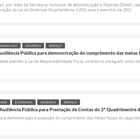
ari, por meio da Secretaria Municipal de Administração e Fazenda (SMAF), real
oração da Lei de Diretrizes Orçamentárias (LDO) para o exercício de 2022.
MUNICADO
GOVERNO
SERVIÇO
 Audiência Pública para demonstração do cumprimento das metas f
idade atender a Lei de Responsabilidade Fiscal, contida no parágrafo único d
DADE
ECONOMIA
GOVERNO
SERVIÇO
ar Audiência Pública para Prestação de Contas do 2º Quadrimestre
 para demonstração e avaliação do cumprimento das metas fiscais do segund