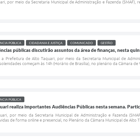
ari, por meio da Secretaria Municipal de Administração e Fazenda (SMAF), rea
NCIA PÚBLICA
CIDADANIA E JUSTIÇA
COMUNICADO
GESTÃO
ncias públicas discutirão assuntos da área de finanças, nesta quin
9), a Prefeitura de Alto Taquari, por meio da Secretaria Municipal de Adm
 solenidades começam às 14h (Horário de Brasília), no plenário da Câmara de 
NCIA PÚBLICA
quari realiza importantes Audiências Públicas nesta semana. Partic
uari, por meio da Secretaria Municipal de Administração e Fazenda (SMAF)
das de forma online e presencial, no Plenário da Câmara Municipal de Alto T