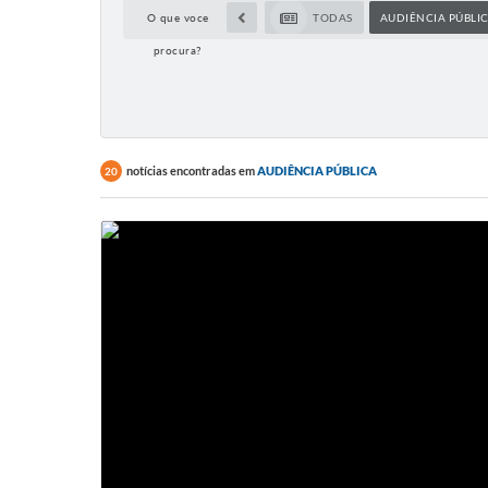
O que voce
TODAS
AUDIÊNCIA PÚBLI
procura?
notícias encontradas em
AUDIÊNCIA PÚBLICA
20