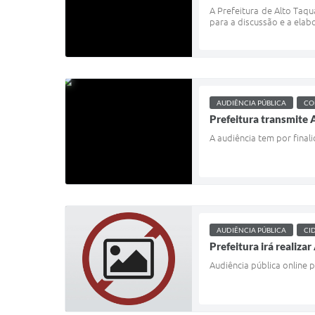
A Prefeitura de Alto Taqu
para a discussão e a elab
AUDIÊNCIA PÚBLICA
CO
Prefeitura transmite
A audiência tem por final
AUDIÊNCIA PÚBLICA
CI
Prefeitura irá realiz
Audiência pública online