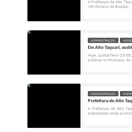
A Prefeitura de Alto Taqu
14h (horário de Brasília).
ADMINISTRAÇÃO
AUDIÊ
Em Alto Taquari, audiê
Hoje, quinta-feira (29.0
públicas no município. As
ADMINISTRAÇÃO
AUDIÊ
Prefeitura de Alto Ta
A Prefeitura de Alto Taq
solenidades serão promovi