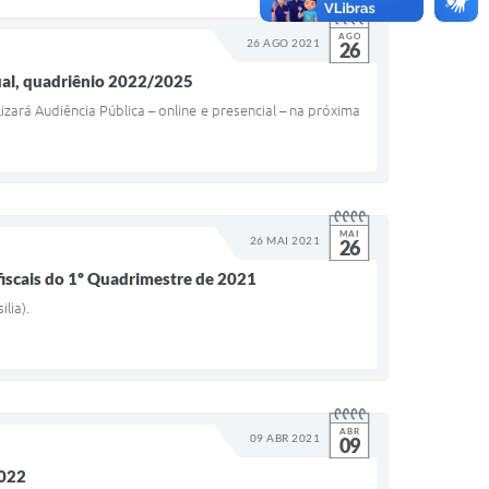
AGO
26 AGO 2021
26
nual, quadriênio 2022/2025
zará Audiência Pública – online e presencial – na próxima
MAI
26 MAI 2021
26
iscais do 1º Quadrimestre de 2021
lia).
ABR
09 ABR 2021
09
2022