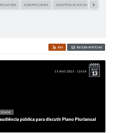
RICULTURA
AGROPECUÁRIA
ASSISTÊNCIA SOCIAL
CAPACITAÇÃO
CIDA
RSS
RECEBA NOTÍCIAS
AGO
13 AGO 2025 - 11h18
13
CIDADE
 audiência pública para discutir Plano Plurianual