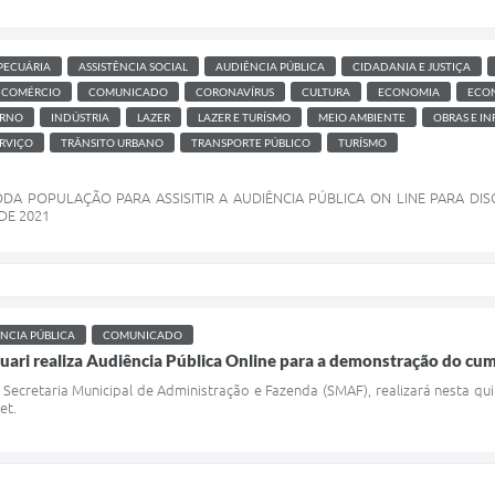
PECUÁRIA
ASSISTÊNCIA SOCIAL
AUDIÊNCIA PÚBLICA
CIDADANIA E JUSTIÇA
COMÉRCIO
COMUNICADO
CORONAVÍRUS
CULTURA
ECONOMIA
ECO
RNO
INDÚSTRIA
LAZER
LAZER E TURÍSMO
MEIO AMBIENTE
OBRAS E I
RVIÇO
TRÂNSITO URBANO
TRANSPORTE PÚBLICO
TURÍSMO
DA POPULAÇÃO PARA ASSISITIR A AUDIÊNCIA PÚBLICA ON LINE PARA D
DE 2021
NCIA PÚBLICA
COMUNICADO
quari realiza Audiência Pública Online para a demonstração do cump
 Secretaria Municipal de Administração e Fazenda (SMAF), realizará nesta qu
et.