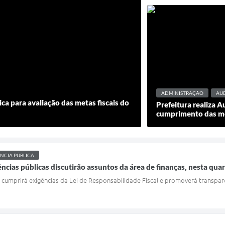
ADMINISTRAÇÃO
AUD
ica para avaliação das metas fiscais do
Prefeitura realiza 
cumprimento das me
NCIA PÚBLICA
ncias públicas discutirão assuntos da área de finanças, nesta quar
e cumprirá exigências da Lei de Responsabilidade Fiscal e promoverá transpar