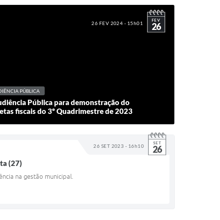
FEV
26 FEV 2024 - 15h01
26
IÊNCIA PÚBLICA
Audiência Pública para demonstração do
tas fiscais do 3º Quadrimestre de 2023
SET
26 SET 2023 - 16h10
26
ta (27)
ência na gestão municipal.