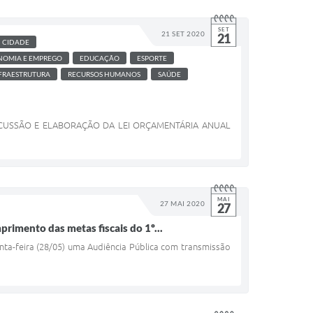
SET
21 SET 2020
21
CIDADE
NOMIA E EMPREGO
EDUCAÇÃO
ESPORTE
NFRAESTRUTURA
RECURSOS HUMANOS
SAÚDE
ISCUSSÃO E ELABORAÇÃO DA LEI ORÇAMENTÁRIA ANUAL
MAI
27 MAI 2020
27
rimento das metas fiscais do 1º...
inta-feira (28/05) uma Audiência Pública com transmissão