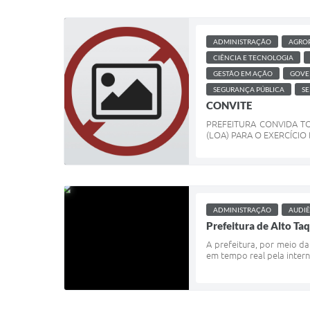
ADMINISTRAÇÃO
AGRO
CIÊNCIA E TECNOLOGIA
GESTÃO EM AÇÃO
GOVE
SEGURANÇA PÚBLICA
SE
CONVITE
PREFEITURA CONVIDA TO
(LOA) PARA O EXERCÍCIO 
ADMINISTRAÇÃO
AUDIÊ
Prefeitura de Alto Ta
A prefeitura, por meio da
em tempo real pela intern